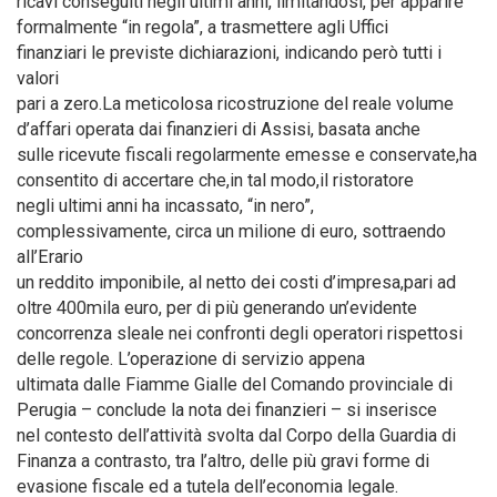
ricavi conseguiti negli ultimi anni, limitandosi, per apparire
formalmente “in regola”, a trasmettere agli Uffici
finanziari le previste dichiarazioni, indicando però tutti i
valori
pari a zero.La meticolosa ricostruzione del reale volume
d’affari operata dai finanzieri di Assisi, basata anche
sulle ricevute fiscali regolarmente emesse e conservate,ha
consentito di accertare che,in tal modo,il ristoratore
negli ultimi anni ha incassato, “in nero”,
complessivamente, circa un milione di euro, sottraendo
all’Erario
un reddito imponibile, al netto dei costi d’impresa,pari ad
oltre 400mila euro, per di più generando un’evidente
concorrenza sleale nei confronti degli operatori rispettosi
delle regole. L’operazione di servizio appena
ultimata dalle Fiamme Gialle del Comando provinciale di
Perugia – conclude la nota dei finanzieri – si inserisce
nel contesto dell’attività svolta dal Corpo della Guardia di
Finanza a contrasto, tra l’altro, delle più gravi forme di
evasione fiscale ed a tutela dell’economia legale.