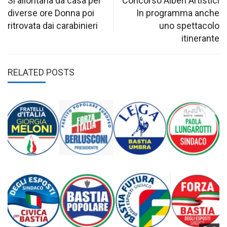
navigation
Si allontana da casa per
Concorso Alberi Artistici
diverse ore Donna poi
In programma anche
ritrovata dai carabinieri
uno spettacolo
itinerante
RELATED POSTS