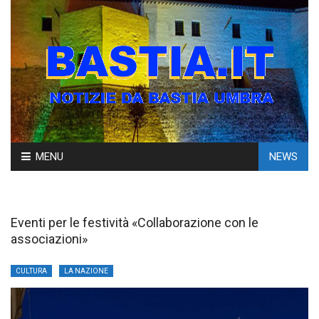
Skip
MENU
NEWS
to
content
Eventi per le festività «Collaborazione con le
associazioni»
CULTURA
LA NAZIONE