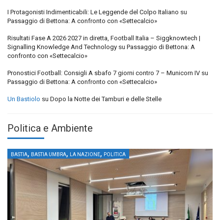
I Protagonisti Indimenticabili: Le Leggende del Colpo Italiano
su
Passaggio di Bettona: A confronto con «Settecalcio»
Risultati Fase A 2026 2027 in diretta, Football Italia – Siggknowtech |
Signalling Knowledge And Technology
su
Passaggio di Bettona: A
confronto con «Settecalcio»
Pronostici Football: Consigli A sbafo 7 giorni contro 7 – Municorn IV
su
Passaggio di Bettona: A confronto con «Settecalcio»
Un Bastiolo
su
Dopo la Notte dei Tamburi e delle Stelle
Politica e Ambiente
,
,
,
BASTIA
BASTIA UMBRA
LA NAZIONE
POLITICA