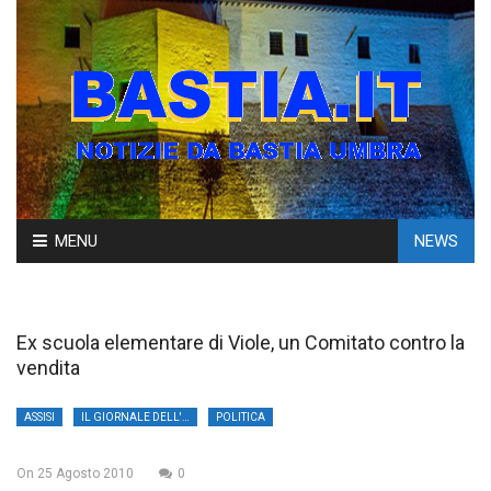
Skip
MENU
NEWS
to
content
Ex scuola elementare di Viole, un Comitato contro la
vendita
ASSISI
IL GIORNALE DELL'UMBRIA
POLITICA
On
25 Agosto 2010
0