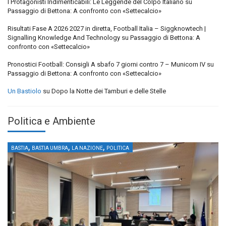
I Protagonisti Indimenticabili: Le Leggende del Colpo Italiano
su
Passaggio di Bettona: A confronto con «Settecalcio»
Risultati Fase A 2026 2027 in diretta, Football Italia – Siggknowtech |
Signalling Knowledge And Technology
su
Passaggio di Bettona: A
confronto con «Settecalcio»
Pronostici Football: Consigli A sbafo 7 giorni contro 7 – Municorn IV
su
Passaggio di Bettona: A confronto con «Settecalcio»
Un Bastiolo
su
Dopo la Notte dei Tamburi e delle Stelle
Politica e Ambiente
,
,
,
BASTIA
BASTIA UMBRA
LA NAZIONE
POLITICA