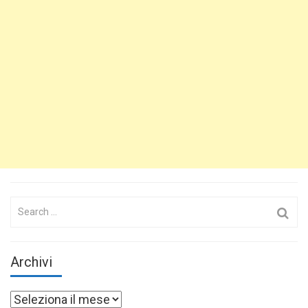
Search
for:
Archivi
Archivi