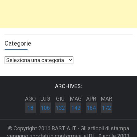
Categorie
Categorie
ARCHIVES:
AGO
LUG
GIU
MAG
APR
MAR
18
106
132
142
164
172
© Copyright 2016 BASTIA.IT - Gli articoli di stampa
vengono riportati in conformita' al D.L. 9 aprile 2003,