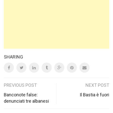
SHARING
Post
PREVIOUS POST
NEXT POST
navigation
Banconote false:
Il Bastia è fuori
denunciati tre albanesi