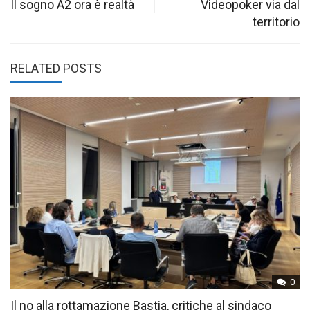
navigation
Il sogno A2 ora è realtà
Videopoker via dal
territorio
RELATED POSTS
0
Il no alla rottamazione Bastia, critiche al sindaco