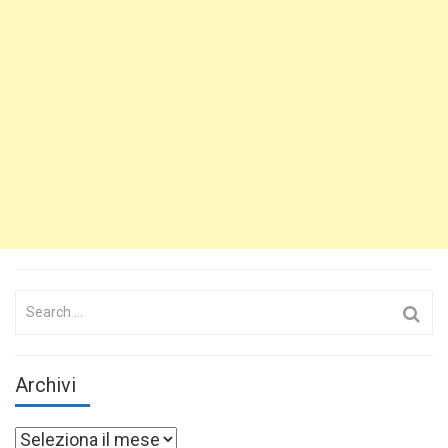
Search
for:
Archivi
Archivi