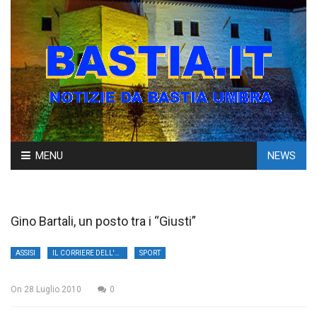
Skip
MENU
NEWS
to
content
Gino Bartali, un posto tra i “Giusti”
ASSISI
IL CORRIERE DELL'UMBRIA
SPORT
On
28 Luglio 2010
0