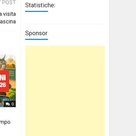
 POST
Statistiche:
 visita
 Cascina
Sponsor
0
tempo