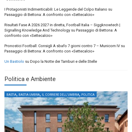
I Protagonisti Indimenticabili: Le Leggende del Colpo Italiano
su
Passaggio di Bettona: A confronto con «Settecalcio»
Risultati Fase A 2026 2027 in diretta, Football Italia – Siggknowtech |
Signalling Knowledge And Technology
su
Passaggio di Bettona: A
confronto con «Settecalcio»
Pronostici Football: Consigli A sbafo 7 giorni contro 7 – Municorn IV
su
Passaggio di Bettona: A confronto con «Settecalcio»
Un Bastiolo
su
Dopo la Notte dei Tamburi e delle Stelle
Politica e Ambiente
,
,
,
BASTIA
BASTIA UMBRA
IL CORRIERE DELL'UMBRIA
POLITICA