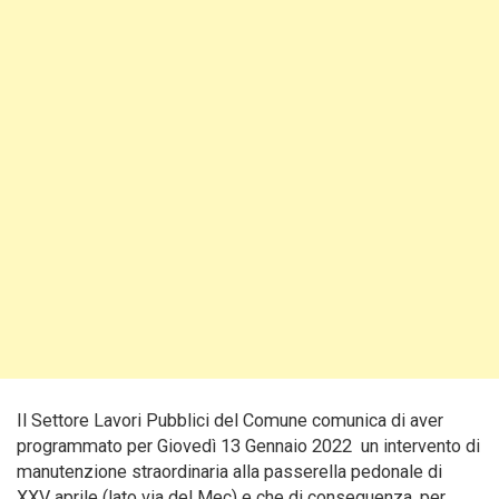
Il Settore Lavori Pubblici del Comune comunica di aver
programmato per Giovedì 13 Gennaio 2022 un intervento di
manutenzione straordinaria alla passerella pedonale di
XXV aprile (lato via del Mec) e che di conseguenza, per