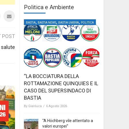
Politica e Ambiente
,
,
,
BASTIA
BASTIA NEWS
BASTIA UMBRA
POLITICA
 POST
 salute
“LA BOCCIATURA DELLA
ROTTAMAZIONE QUINQUIES E IL
CASO DEL SUPERSINDACO DI
BASTIA
By
Gianluca
/
6 Agosto 2026
“A Höchberg vile attentato a
valori europei”