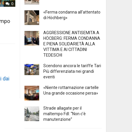
0
«Ferma condanna all’attentato
di Höchberg»
tempo
AGGRESSIONE ANTISEMITA A
HÖCBERG: FERMA CONDANNA
E PIENA SOLIDARIETÀ ALLA
VITTIMA E AI CITTADINI
TEDESCHI
Scendono ancora le tariffe Tari
Più differenziata nei grandi
eventi
i dai
«Niente rottamazione cartelle
Una grande occasione persa»
Strade allagate per il
maltempo FdI: “Non c’è
manutenzione”