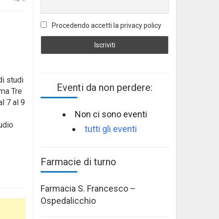
Procedendo accetti la privacy policy
di studi
Eventi da non perdere:
oma Tre
l 7 al 9
Non ci sono eventi
udio
tutti gli eventi
Farmacie di turno
Farmacia S. Francesco –
Ospedalicchio