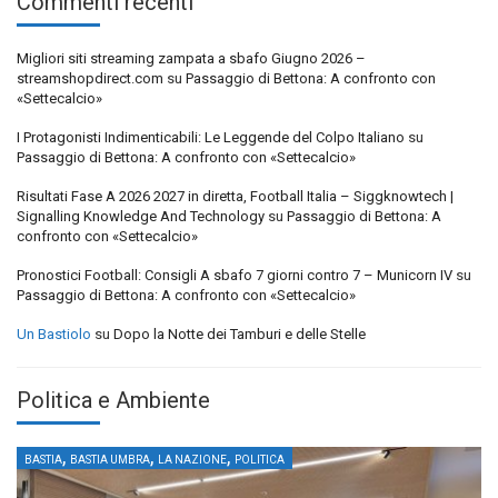
Commenti recenti
Migliori siti streaming zampata a sbafo Giugno 2026 –
streamshopdirect.com
su
Passaggio di Bettona: A confronto con
«Settecalcio»
I Protagonisti Indimenticabili: Le Leggende del Colpo Italiano
su
Passaggio di Bettona: A confronto con «Settecalcio»
Risultati Fase A 2026 2027 in diretta, Football Italia – Siggknowtech |
Signalling Knowledge And Technology
su
Passaggio di Bettona: A
confronto con «Settecalcio»
Pronostici Football: Consigli A sbafo 7 giorni contro 7 – Municorn IV
su
Passaggio di Bettona: A confronto con «Settecalcio»
Un Bastiolo
su
Dopo la Notte dei Tamburi e delle Stelle
Politica e Ambiente
,
,
,
BASTIA
BASTIA UMBRA
LA NAZIONE
POLITICA