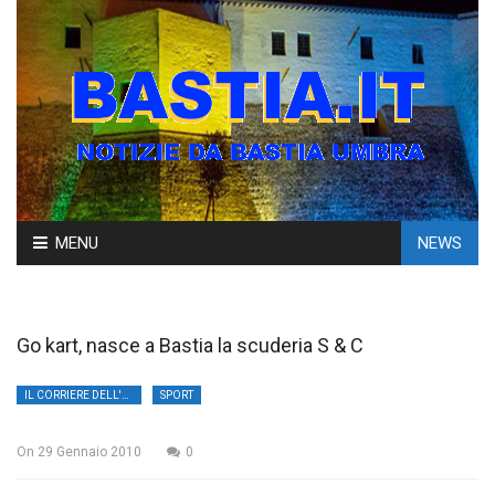
Skip
MENU
NEWS
to
content
Go kart, nasce a Bastia la scuderia S & C
IL CORRIERE DELL'UMBRIA
SPORT
On
29 Gennaio 2010
0