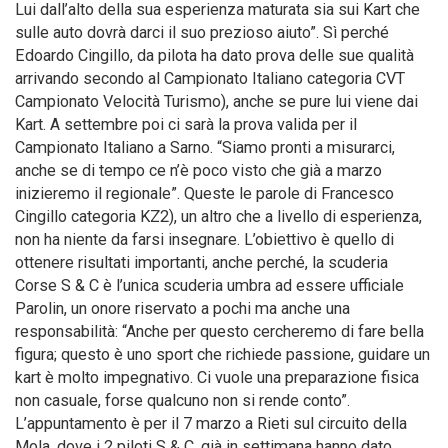
Lui dall’alto della sua esperienza maturata sia sui Kart che
sulle auto dovrà darci il suo prezioso aiuto”. Sì perché
Edoardo Cingillo, da pilota ha dato prova delle sue qualità
arrivando secondo al Campionato Italiano categoria CVT
Campionato Velocità Turismo), anche se pure lui viene dai
Kart. A settembre poi ci sarà la prova valida per il
Campionato Italiano a Sarno. “Siamo pronti a misurarci,
anche se di tempo ce n’è poco visto che già a marzo
inizieremo il regionale”. Queste le parole di Francesco
Cingillo categoria KZ2), un altro che a livello di esperienza,
non ha niente da farsi insegnare. L’obiettivo è quello di
ottenere risultati importanti, anche perché, la scuderia
Corse S & C è l’unica scuderia umbra ad essere ufficiale
Parolin, un onore riservato a pochi ma anche una
responsabilità: “Anche per questo cercheremo di fare bella
figura; questo è uno sport che richiede passione, guidare un
kart è molto impegnativo. Ci vuole una preparazione fisica
non casuale, forse qualcuno non si rende conto”.
L’appuntamento è per il 7 marzo a Rieti sul circuito della
Mola, dove i 2 piloti S & C, già in settimana hanno dato