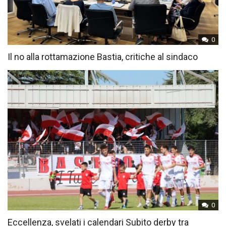
0
Il no alla rottamazione Bastia, critiche al sindaco
0
Eccellenza, svelati i calendari Subito derby tra