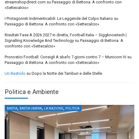
streamshopdirect.com
su
Passaggio di Bettona: A confronto con
«Settecalcio»
I Protagonisti Indimenticabili: Le Leggende del Colpo Italiano
su
Passaggio di Bettona: A confronto con «Settecalcio»
Risultati Fase A 2026 2027 in diretta, Football Italia – Siggknowtech |
Signalling Knowledge And Technology
su
Passaggio di Bettona: A
confronto con «Settecalcio»
Pronostici Football: Consigli A sbafo 7 giorni contro 7 – Municorn IV
su
Passaggio di Bettona: A confronto con «Settecalcio»
Un Bastiolo
su
Dopo la Notte dei Tamburi e delle Stelle
Politica e Ambiente
,
,
,
BASTIA
BASTIA UMBRA
LA NAZIONE
POLITICA