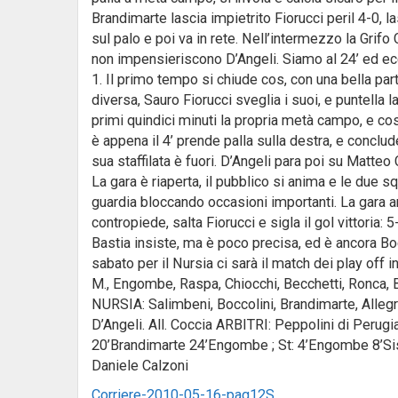
Brandimarte lascia impietrito Fiorucci peril 4-0, l
sul palo e poi va in rete. Nell’intermezzo la Grifo 
non impensieriscono D’Angeli. Siamo al 24’ ed ecc
1. Il primo tempo si chiude cos, con una bella par
diversa, Sauro Fiorucci sveglia i suoi, e puntella
primi quindici minuti la propria metà campo, e così 
è appena il 4’ prende palla sulla destra, e conclud
sua staffilata è fuori. D’Angeli para poi su Matteo 
La gara è riaperta, il pubblico si anima e le due s
guardia bloccando occasioni importanti. La gara arr
contropiede, salta Fiorucci e sigla il gol vittoria: 
Bastia insiste, ma è poco precisa, ed è ancora Boc
sabato per il Nursia ci sarà il match dei play off
M., Engombe, Raspa, Chiocchi, Becchetti, Ronca, Buin
NURSIA: Salimbeni, Boccolini, Brandimarte, Allegri
D’Angeli. All. Coccia ARBITRI: Peppolini di Perugia
20’Brandimarte 24’Engombe ; St: 4’Engombe 8’Sisa
Daniele Calzoni
Corriere-2010-05-16-pag12S