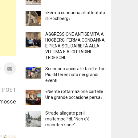
«Ferma condanna all’attentato
di Höchberg»
AGGRESSIONE ANTISEMITA A
HÖCBERG: FERMA CONDANNA
E PIENA SOLIDARIETÀ ALLA
VITTIMA E AI CITTADINI
TEDESCHI
Scendono ancora le tariffe Tari
Più differenziata nei grandi
eventi
 POST
«Niente rottamazione cartelle
Una grande occasione persa»
e mosse
Strade allagate per il
maltempo FdI: “Non c’è
manutenzione”