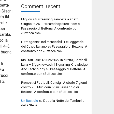
sbatte
Commenti recenti
i Sisani
fa il4-
Migliori siti streaming zampata a sbafo
ente
Giugno 2026 – streamshopdirect.com
su
per i
Passaggio di Bettona: A confronto con
«Settecalcio»
artita,
po la
I Protagonisti Indimenticabili: Le Leggende
il 4-3.
del Colpo Italiano
su
Passaggio di Bettona: A
confronto con «Settecalcio»
o buona
Risultati Fase A 2026 2027 in diretta, Football
di
Italia – Siggknowtech | Signalling Knowledge
And Technology
su
Passaggio di Bettona: A
Ora
confronto con «Settecalcio»
rucci
i S.
Pronostici Football: Consigli A sbafo 7 giorni
contro 7 – Municorn IV
su
Passaggio di
Bettona: A confronto con «Settecalcio»
Un Bastiolo
su
Dopo la Notte dei Tamburi e
delle Stelle