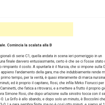
ale. Comincia la scalata alla B
ionali di serie C1, quella andata in scena ieri pomeriggio in un
 una finale davvero entusiasmante, certo è che se ci fosse stato 
o rimpianto il costo. A spuntarla è il Nursia, che si impone sulla G
ia appieno l’andamento della gara, ma che indubbiamente rende me
l primo tempo, per la verità, è quasi interamente di marca nursina
uti, ed è proprio il capitano, Rosi, che infila Mirko Fiorucci per 
Caminetti, che fatica a ritrovarsi, e a mettere a frutto il proprio g
ra Simone Rosi, che dopo un’azione sulla sinistro tocca con il si
l2-0. La Grifo è allo sbando, e dopo solo un minuto, è Boccolini ch
l3-0. La gara sembra finita, ma no è così otto minuti, e siamo al 1