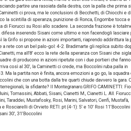
asciando partire una rasoiata dalla destra, con la palla che prima 
Caminetti ci prova, ma le conclusioni di Becchetti, di Chiocchi e d
o la scintilla di speranza, punizione di Ronca, Engombe tocca e 
ta di Fiorucci su Rosi allo scadere. La seconda frazione è totalm
 la difesa inserendo Sisani come ultimo e non facendogli lasciare 
la Grifo si propone in azioni importanti, riaprendo addirittura la p
e a rete con un bel palo-gol: 4-2. Bradimarte gli replica subito do
Cianetti, ma all’8’ ecco la rete della speranza con Sisani che sigla
quadre di producono in azioni ripetute con i due portieri che fann
iva così al 30’, la Caminetti ci crede, ma Boccolini ruba palla in
5-3. Ma la partita non è finita, ancora emozioni a go go, la squadra 
colini che con una botta dalla tre quarti chiude davvero la gara. 
 interregionali, la sfidante? Il Montegranaro.GRIFO CAMINETTI: Fio
i, Tomassini, Abbati, Sisani, Cianetti M., Cianetti L. All. Fiorucc
ni, Taraddei, Mustafosky, Rosi, Marini, Salvatori, Cenfi, Mustafà,
 e Rosciarelli di Orvieto RETI: pt (4-1): 5′ e 10′ Rosi 11’Boccolini
ni 30′, 31’Boccolini