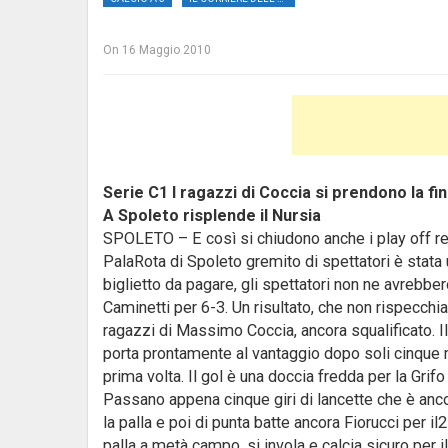
On
16 Maggio 2010
Serie C1 I ragazzi di Coccia si prendono la fin
A Spoleto risplende il Nursia
SPOLETO – E così si chiudono anche i play off reg
PalaRota di Spoleto gremito di spettatori è stata
biglietto da pagare, gli spettatori non ne avrebber
Caminetti per 6-3. Un risultato, che non rispecch
ragazzi di Massimo Coccia, ancora squalificato.
I
porta prontamente al vantaggio dopo soli cinque min
prima volta. Il gol è una doccia fredda per la Grifo 
Passano appena cinque giri di lancette che è anco
la palla e poi di punta batte ancora Fiorucci per i
palla a metà campo, si invola e calcia sicuro per i