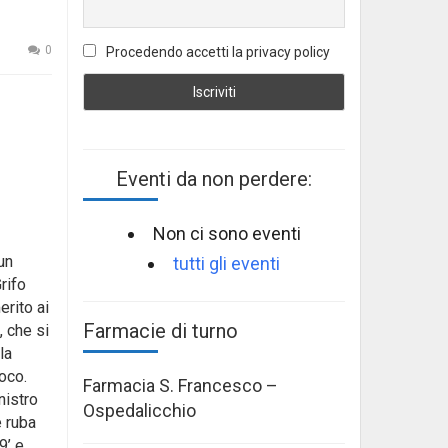
0
Procedendo accetti la privacy policy
Eventi da non perdere:
Non ci sono eventi
un
tutti gli eventi
rifo
rito ai
Farmacie di turno
, che si
la
ioco.
Farmacia S. Francesco –
nistro
Ospedalicchio
e ruba
9’ e