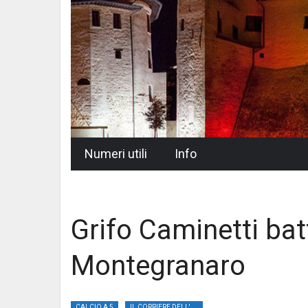
Skip
Numeri utili
Info
to
content
Grifo Caminetti batt
Montegranaro
CALCIO A 5
IL CORRIERE DELL'UMBRIA