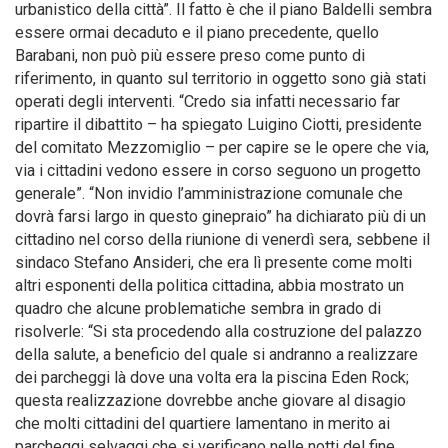
urbanistico della città”. Il fatto è che il piano Baldelli sembra
essere ormai decaduto e il piano precedente, quello
Barabani, non può più essere preso come punto di
riferimento, in quanto sul territorio in oggetto sono già stati
operati degli interventi. “Credo sia infatti necessario far
ripartire il dibattito – ha spiegato Luigino Ciotti, presidente
del comitato Mezzomiglio – per capire se le opere che via,
via i cittadini vedono essere in corso seguono un progetto
generale”. “Non invidio l’amministrazione comunale che
dovrà farsi largo in questo ginepraio” ha dichiarato più di un
cittadino nel corso della riunione di venerdì sera, sebbene il
sindaco Stefano Ansideri, che era lì presente come molti
altri esponenti della politica cittadina, abbia mostrato un
quadro che alcune problematiche sembra in grado di
risolverle: “Si sta procedendo alla costruzione del palazzo
della salute, a beneficio del quale si andranno a realizzare
dei parcheggi là dove una volta era la piscina Eden Rock;
questa realizzazione dovrebbe anche giovare al disagio
che molti cittadini del quartiere lamentano in merito ai
parcheggi selvaggi che si verificano nelle notti del fine