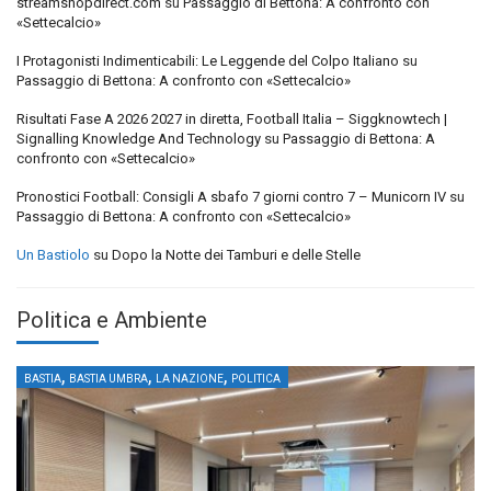
streamshopdirect.com
su
Passaggio di Bettona: A confronto con
«Settecalcio»
I Protagonisti Indimenticabili: Le Leggende del Colpo Italiano
su
Passaggio di Bettona: A confronto con «Settecalcio»
Risultati Fase A 2026 2027 in diretta, Football Italia – Siggknowtech |
Signalling Knowledge And Technology
su
Passaggio di Bettona: A
confronto con «Settecalcio»
Pronostici Football: Consigli A sbafo 7 giorni contro 7 – Municorn IV
su
Passaggio di Bettona: A confronto con «Settecalcio»
Un Bastiolo
su
Dopo la Notte dei Tamburi e delle Stelle
Politica e Ambiente
,
,
,
BASTIA
BASTIA UMBRA
LA NAZIONE
POLITICA