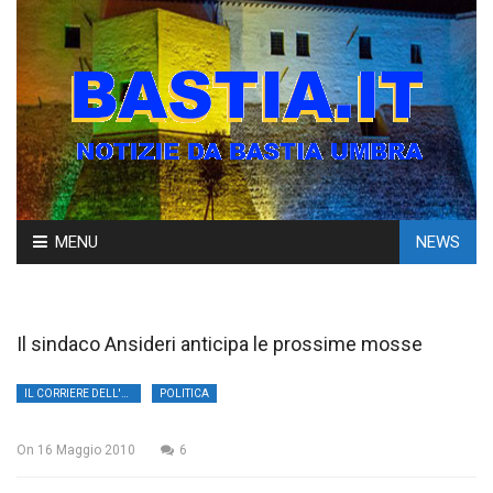
Skip
MENU
NEWS
to
content
Il sindaco Ansideri anticipa le prossime mosse
IL CORRIERE DELL'UMBRIA
POLITICA
On
16 Maggio 2010
6