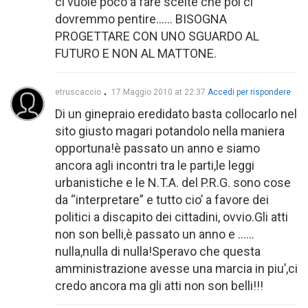
ci vuole poco a fare scelte che poi ci
dovremmo pentire…… BISOGNA
PROGETTARE CON UNO SGUARDO AL
FUTURO E NON AL MATTONE.
etruscaccio
17 Maggio 2010 at 22:37
Accedi per rispondere
Di un ginepraio eredidato basta collocarlo nel
sito giusto magari potandolo nella maniera
opportuna!è passato un anno e siamo
ancora agli incontri tra le parti,le leggi
urbanistiche e le N.T.A. del P.R.G. sono cose
da “interpretare” e tutto cio’ a favore dei
politici a discapito dei cittadini, ovvio.Gli atti
non son belli,è passato un anno e ……
nulla,nulla di nulla!Speravo che questa
amministrazione avesse una marcia in piu’,ci
credo ancora ma gli atti non son belli!!!