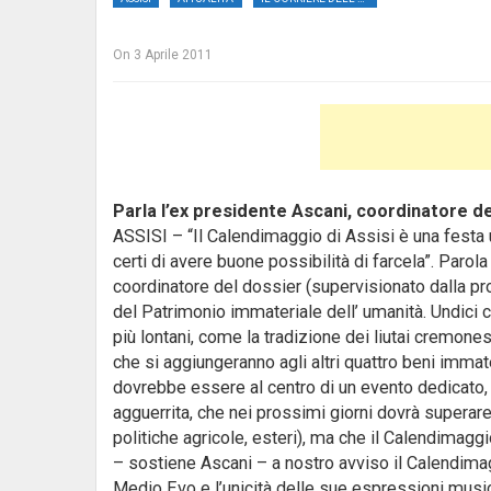
On
3 Aprile 2011
Parla l’ex presidente Ascani, coordinatore d
ASSISI – “Il Calendimaggio di Assisi è una festa u
certi di avere buone possibilità di farcela”. Paro
coordinatore del dossier (supervisionato dalla pro
del Patrimonio immateriale dell’ umanità.
Undici c
più lontani, come la tradizione dei liutai cremonesi
che si aggiungeranno agli altri quattro beni immater
dovrebbe essere al centro di un evento dedicato, 
agguerrita, che nei prossimi giorni dovrà superare
politiche agricole, esteri), ma che il Calendimaggi
– sostiene Ascani – a nostro avviso il Calendimag
Medio Evo e l’unicità delle sue espressioni musica