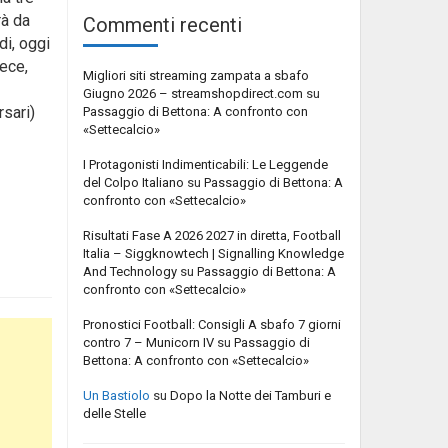
rà da
Commenti recenti
di, oggi
vece,
Migliori siti streaming zampata a sbafo
Giugno 2026 – streamshopdirect.com
su
rsari)
Passaggio di Bettona: A confronto con
«Settecalcio»
I Protagonisti Indimenticabili: Le Leggende
del Colpo Italiano
su
Passaggio di Bettona: A
confronto con «Settecalcio»
Risultati Fase A 2026 2027 in diretta, Football
Italia – Siggknowtech | Signalling Knowledge
And Technology
su
Passaggio di Bettona: A
confronto con «Settecalcio»
Pronostici Football: Consigli A sbafo 7 giorni
contro 7 – Municorn IV
su
Passaggio di
Bettona: A confronto con «Settecalcio»
Un Bastiolo
su
Dopo la Notte dei Tamburi e
delle Stelle