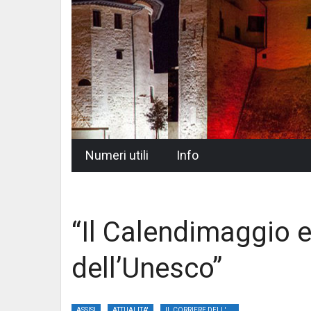
Skip
Numeri utili
Info
to
content
“Il Calendimaggio e
dell’Unesco”
ASSISI
ATTUALITA'
IL CORRIERE DELL'UMBRIA