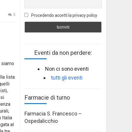
0
Procedendo accetti la privacy policy
Eventi da non perdere:
: siamo
Non ci sono eventi
la lista
tutti gli eventi
uelli
sti,
Farmacie di turno
isi
renza
rali,
Farmacia S. Francesco –
 Italia
Ospedalicchio
gata al
la tre