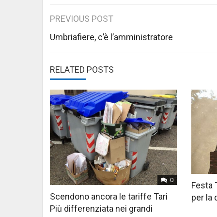
Post
PREVIOUS POST
navigation
Umbriafiere, c’è l’amministratore
RELATED POSTS
0
Festa 
Scendono ancora le tariffe Tari
per la
Più differenziata nei grandi