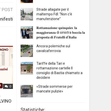
 POST
Strade allagate per il
maltempo FdI: “Non c’è
nifesti
manutenzione”
𝐑𝐨𝐭𝐭𝐚𝐦𝐚𝐳𝐢𝐨𝐧𝐞-𝐪𝐮i𝐧𝐪𝐮𝐢𝐞𝐬: 𝐥𝐚
𝐦𝐚𝐠𝐠𝐢𝐨𝐫𝐚𝐧𝐳𝐚 di sinistra 𝐛𝐨𝐜𝐜𝐢𝐚 𝐥𝐚
𝐩𝐫𝐨𝐩𝐨𝐬𝐭𝐚 𝐝𝐢 𝐅𝐫𝐚𝐭𝐞𝐥𝐥𝐢 𝐝’𝐈𝐭𝐚𝐥𝐢𝐚
Ancora polemiche sul
cavalcaferrovia
Tariffe della Tari e
rottamazione cartelle Il
consiglio di Bastia chiamato a
decidere
«Strade sommerse per
0
mancate pulizie»
L
LVINO
Statistiche: