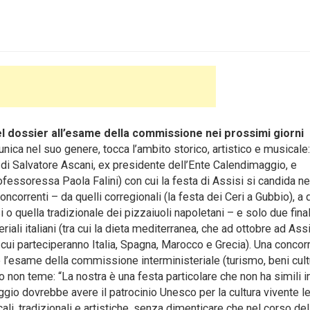
el dossier all’esame della commissione nei prossimi giorni
nica nel suo genere, tocca l’ambito storico, artistico e musicale
la di Salvatore Ascani, ex presidente dell’Ente Calendimaggio, e
fessoressa Paola Falini) con cui la festa di Assisi si candida nel
oncorrenti – da quelli corregionali (la festa dei Ceri a Gubbio), a q
 o quella tradizionale dei pizzaiuoli napoletani – e solo due finali
iali italiani (tra cui la dieta mediterranea, che ad ottobre ad Ass
cui parteciperanno Italia, Spagna, Marocco e Grecia). Una concor
 l’esame della commissione interministeriale (turismo, beni cultu
o non teme: “La nostra è una festa particolare che non ha simili in
gio dovrebbe avere il patrocinio Unesco per la cultura vivente le
li, tradizionali e artistiche, senza dimenticare che nel corso del