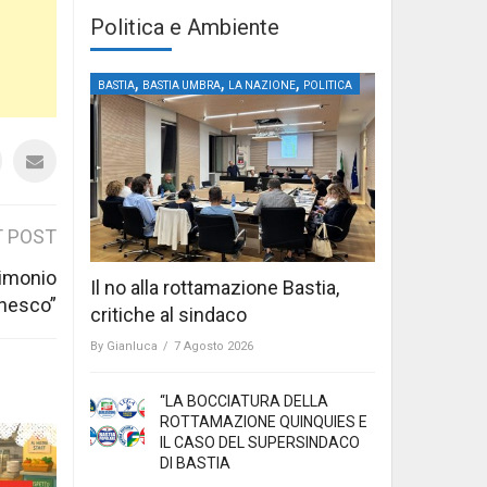
Politica e Ambiente
,
,
,
BASTIA
BASTIA UMBRA
LA NAZIONE
POLITICA
 POST
rimonio
Il no alla rottamazione Bastia,
Unesco”
critiche al sindaco
By
Gianluca
/
7 Agosto 2026
“LA BOCCIATURA DELLA
ROTTAMAZIONE QUINQUIES E
IL CASO DEL SUPERSINDACO
DI BASTIA