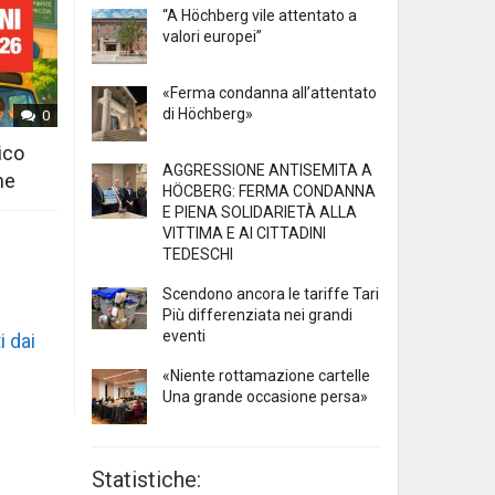
“A Höchberg vile attentato a
valori europei”
«Ferma condanna all’attentato
di Höchberg»
0
ico
AGGRESSIONE ANTISEMITA A
ne
HÖCBERG: FERMA CONDANNA
E PIENA SOLIDARIETÀ ALLA
VITTIMA E AI CITTADINI
TEDESCHI
Scendono ancora le tariffe Tari
Più differenziata nei grandi
eventi
i dai
«Niente rottamazione cartelle
Una grande occasione persa»
Statistiche: