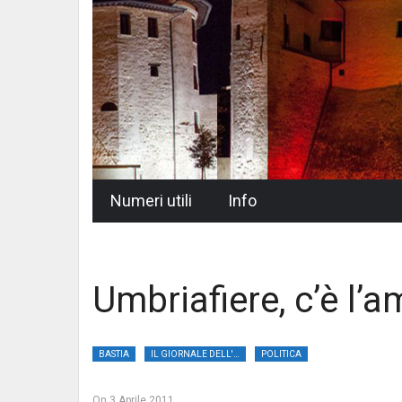
Skip
Numeri utili
Info
to
content
Umbriafiere, c’è l’
BASTIA
IL GIORNALE DELL'UMBRIA
POLITICA
On
3 Aprile 2011