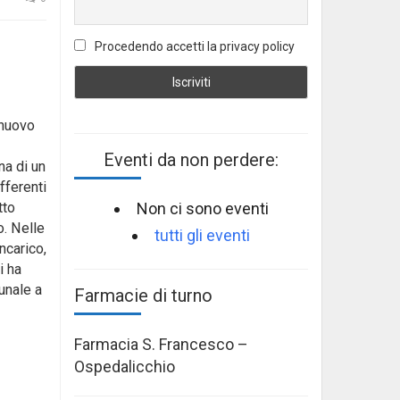
Procedendo accetti la privacy policy
 nuovo
Eventi da non perdere:
na di un
fferenti
Non ci sono eventi
tto
o. Nelle
tutti gli eventi
ncarico,
i ha
unale a
Farmacie di turno
Farmacia S. Francesco –
Ospedalicchio