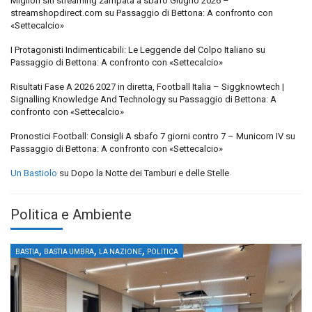
Migliori siti streaming zampata a sbafo Giugno 2026 –
streamshopdirect.com
su
Passaggio di Bettona: A confronto con
«Settecalcio»
I Protagonisti Indimenticabili: Le Leggende del Colpo Italiano
su
Passaggio di Bettona: A confronto con «Settecalcio»
Risultati Fase A 2026 2027 in diretta, Football Italia – Siggknowtech |
Signalling Knowledge And Technology
su
Passaggio di Bettona: A
confronto con «Settecalcio»
Pronostici Football: Consigli A sbafo 7 giorni contro 7 – Municorn IV
su
Passaggio di Bettona: A confronto con «Settecalcio»
Un Bastiolo
su
Dopo la Notte dei Tamburi e delle Stelle
Politica e Ambiente
,
,
,
BASTIA
BASTIA UMBRA
LA NAZIONE
POLITICA