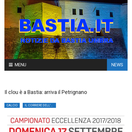
Skip
MENU
NEWS
to
content
Il clou è a Bastia: arriva il Petrignano
CALCIO
IL CORRIERE DELL'UMBRIA