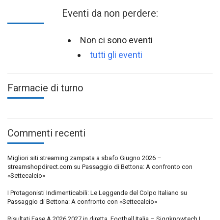
Eventi da non perdere:
Non ci sono eventi
tutti gli eventi
Farmacie di turno
Commenti recenti
Migliori siti streaming zampata a sbafo Giugno 2026 –
streamshopdirect.com
su
Passaggio di Bettona: A confronto con
«Settecalcio»
I Protagonisti Indimenticabili: Le Leggende del Colpo Italiano
su
Passaggio di Bettona: A confronto con «Settecalcio»
Risultati Fase A 2026 2027 in diretta, Football Italia – Siggknowtech |