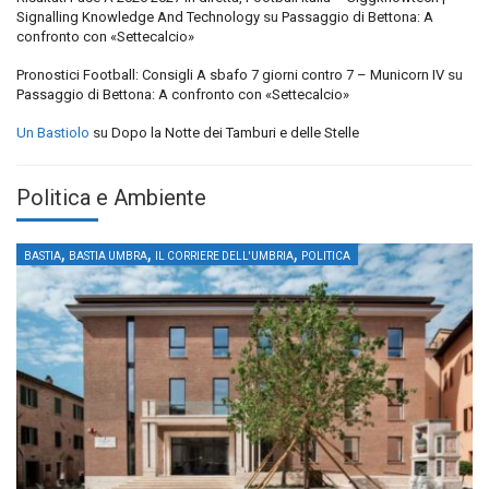
Signalling Knowledge And Technology
su
Passaggio di Bettona: A
confronto con «Settecalcio»
Pronostici Football: Consigli A sbafo 7 giorni contro 7 – Municorn IV
su
Passaggio di Bettona: A confronto con «Settecalcio»
Un Bastiolo
su
Dopo la Notte dei Tamburi e delle Stelle
Politica e Ambiente
,
,
,
BASTIA
BASTIA UMBRA
IL CORRIERE DELL'UMBRIA
POLITICA