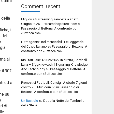
 ottimi
Commenti recenti
 della
Migliori siti streaming zampata a sbafo
Giugno 2026 – streamshopdirect.com
su
Passaggio di Bettona: A confronto con
iche, i
«Settecalcio»
a del
e
I Protagonisti Indimenticabili: Le Leggende
del Colpo Italiano
su
Passaggio di Bettona: A
 già
confronto con «Settecalcio»
uma al
Risultati Fase A 2026 2027 in diretta, Football
Italia – Siggknowtech | Signalling Knowledge
And Technology
su
Passaggio di Bettona: A
e il 90%
confronto con «Settecalcio»
nti ed è
Pronostici Football: Consigli A sbafo 7 giorni
contro 7 – Municorn IV
su
Passaggio di
Bettona: A confronto con «Settecalcio»
che su
e
Un Bastiolo
su
Dopo la Notte dei Tamburi e
delle Stelle
ri di
lle