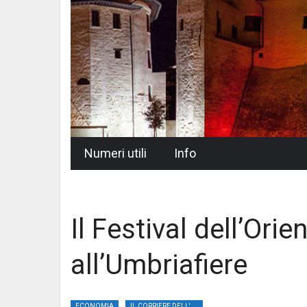
Skip
Numeri utili
Info
to
content
Il Festival dell’Orie
all’Umbriafiere
ECONOMIA
IL CORRIERE DELL'UMBRIA