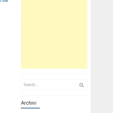
i dai
Search
for:
Archivi