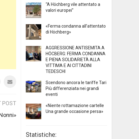
“A Höchberg vile attentato a
valori europei”
«Ferma condanna all’attentato
di Höchberg»
AGGRESSIONE ANTISEMITA A
HÖCBERG: FERMA CONDANNA
E PIENA SOLIDARIETÀ ALLA
VITTIMA E AI CITTADINI
TEDESCHI
Scendono ancora le tariffe Tari
Più differenziata nei grandi
eventi
 POST
«Niente rottamazione cartelle
Una grande occasione persa»
 Nonni»
Statistiche: