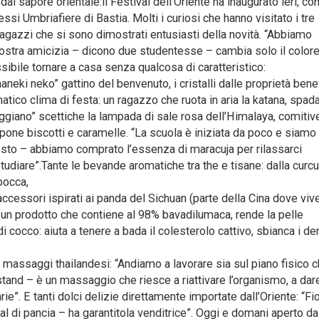
sapore orientale:il Festival dell’Oriente ha inaugurato ieri, con
ssi Umbriafiere di Bastia. Molti i curiosi che hanno visitato i tre
i ragazzi che si sono dimostrati entusiasti della novità. “Abbiamo
ostra amicizia – dicono due studentesse – cambia solo il colore
ossibile tornare a casa senza qualcosa di caratteristico:
neki neko” gattino del benvenuto, i cristalli dalle proprietà benef
ico clima di festa: un ragazzo che ruota in aria la katana, spad
ggiano” scettiche la lampada di sale rosa dell’Himalaya, comitiv
opone biscotti e caramelle. “La scuola è iniziata da poco e siamo
osto – abbiamo comprato l’essenza di maracuja per rilassarci
tudiare”.Tante le bevande aromatiche tra the e tisane: dalla curc
bocca,
i accessori ispirati ai panda del Sichuan (parte della Cina dove viv
 un prodotto che contiene al 98% bavadilumaca, rende la pelle
i cocco: aiuta a tenere a bada il colesterolo cattivo, sbianca i de
i massaggi thailandesi: “Andiamo a lavorare sia sul piano fisico 
stand – è un massaggio che riesce a riattivare l’organismo, a dar
ie”. E tanti dolci delizie direttamente importate dall’Oriente: “Fio
mal di pancia – ha garantitola venditrice”. Oggi e domani aperto da