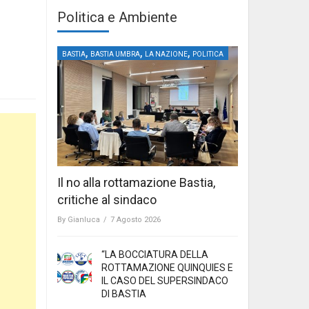
Politica e Ambiente
,
,
,
BASTIA
BASTIA UMBRA
LA NAZIONE
POLITICA
Il no alla rottamazione Bastia,
critiche al sindaco
By
Gianluca
/
7 Agosto 2026
“LA BOCCIATURA DELLA
ROTTAMAZIONE QUINQUIES E
IL CASO DEL SUPERSINDACO
DI BASTIA