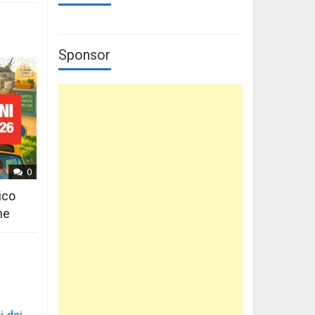
Sponsor
0
ico
ne