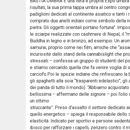
BASTIA UMBRA È una vera e propria Expo umbra dal 
risultati, la sua prima tappa umbra al centro congre
padiglioni dedicati al continente asiatico e tanti 
comprato due anelli indiani come simbolo della n
pietra. Gli oggetti orientali portano fortuna”. Imp
le sciarpe realizzate con cashmere di Nepal, il “ma
Buddha in legno e in bronzo, ad esempio. Un aromat
samurai, proprio come nei film, amiche che “assa
incuriosite dallo stand della cannabislight che pr
stressati – confessa un gruppo di studenti del p
e stiamo cercando quella che fa venire voglia di s
carciofo.Poi le spezie indiane che rinfrescano la 
gli spaghetti alla soia “trasparenti edelastici”, gl
dei panda di tutto il mondo). “Abbiamo acquistato
bellissima – affermano delle signore – poi l’olio d
un ottimo
struccante”. Preso d’assalto il settore dedicato a
quello energetico – spiega il responsabile dello 
elasticità. Indicato per sportivi e persone sedentar
ibisco per rafforzare i capelli, zenzero contro il 