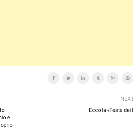
NEXT
to
Ecco la «Festa dei
cio e
roprio