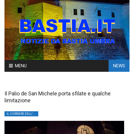
Skip
MENU
NEWS
to
content
Il Palio de San Michele porta sfilate e qualche
limitazione
IL CORRIERE DELL'UMBRIA