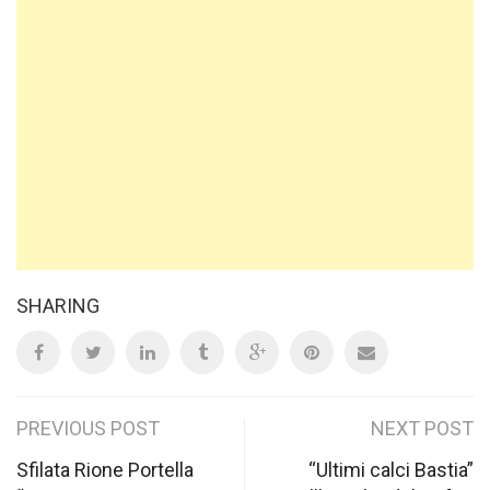
SHARING
Post
PREVIOUS POST
NEXT POST
navigation
Sfilata Rione Portella
“Ultimi calci Bastia”