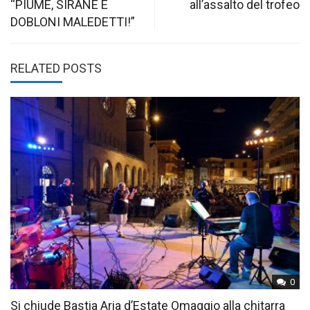
“PIUME, SIRANE E
all’assalto del trofeo
DOBLONI MALEDETTI!”
RELATED POSTS
0
Si chiude Bastia Aria d’Estate Omaggio alla chitarra