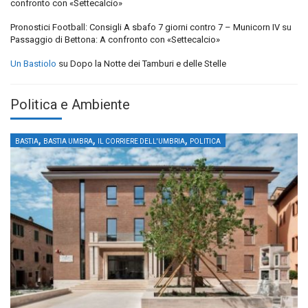
confronto con «Settecalcio»
Pronostici Football: Consigli A sbafo 7 giorni contro 7 – Municorn IV
su
Passaggio di Bettona: A confronto con «Settecalcio»
Un Bastiolo
su
Dopo la Notte dei Tamburi e delle Stelle
Politica e Ambiente
,
,
,
BASTIA
BASTIA UMBRA
IL CORRIERE DELL'UMBRIA
POLITICA