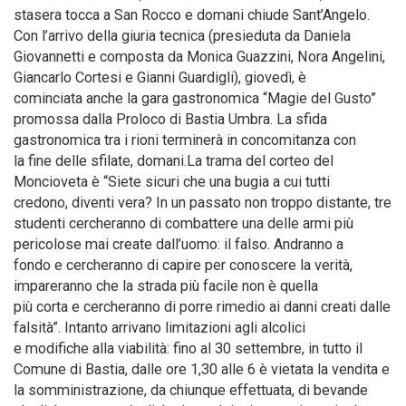
stasera tocca a San Rocco e domani chiude Sant’Angelo.
Con l’arrivo della giuria tecnica (presieduta da Daniela
Giovannetti e composta da Monica Guazzini, Nora Angelini,
Giancarlo Cortesi e Gianni Guardigli), giovedì, è
cominciata anche la gara gastronomica “Magie del Gusto”
promossa dalla Proloco di Bastia Umbra. La sfida
gastronomica tra i rioni terminerà in concomitanza con
la fine delle sfilate, domani.La trama del corteo del
Moncioveta è “Siete sicuri che una bugia a cui tutti
credono, diventi vera? In un passato non troppo distante, tre
studenti cercheranno di combattere una delle armi più
pericolose mai create dall’uomo: il falso. Andranno a
fondo e cercheranno di capire per conoscere la verità,
impareranno che la strada più facile non è quella
più corta e cercheranno di porre rimedio ai danni creati dalle
falsità”. Intanto arrivano limitazioni agli alcolici
e modifiche alla viabilità: fino al 30 settembre, in tutto il
Comune di Bastia, dalle ore 1,30 alle 6 è vietata la vendita e
la somministrazione, da chiunque effettuata, di bevande