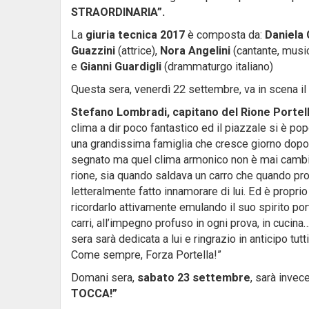
STRAORDINARIA”.
La
giuria tecnica 2017
è composta da:
Daniela 
Guazzini
(attrice),
Nora Angelini
(cantante, music
e
Gianni Guardigli
(drammaturgo italiano)
Questa sera, venerdì 22 settembre, va in scena il 
Stefano Lombradi, capitano del Rione Portel
clima a dir poco fantastico ed il piazzale si è popo
una grandissima famiglia che cresce giorno dopo
segnato ma quel clima armonico non è mai cambia
rione, sia quando saldava un carro che quando prov
letteralmente fatto innamorare di lui. Ed è proprio
ricordarlo attivamente emulando il suo spirito port
carri, all’impegno profuso in ogni prova, in cucin
sera sarà dedicata a lui e ringrazio in anticipo tut
Come sempre, Forza Portella!”
Domani sera,
sabato 23 settembre
, sarà invece
TOCCA!”