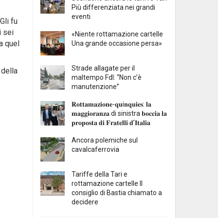
Più differenziata nei grandi
eventi
Gli fu
i sei
«Niente rottamazione cartelle
a quel
Una grande occasione persa»
Strade allagate per il
 della
maltempo FdI: “Non c’è
manutenzione”
𝐑𝐨𝐭𝐭𝐚𝐦𝐚𝐳𝐢𝐨𝐧𝐞-𝐪𝐮i𝐧𝐪𝐮𝐢𝐞𝐬: 𝐥𝐚
𝐦𝐚𝐠𝐠𝐢𝐨𝐫𝐚𝐧𝐳𝐚 di sinistra 𝐛𝐨𝐜𝐜𝐢𝐚 𝐥𝐚
𝐩𝐫𝐨𝐩𝐨𝐬𝐭𝐚 𝐝𝐢 𝐅𝐫𝐚𝐭𝐞𝐥𝐥𝐢 𝐝’𝐈𝐭𝐚𝐥𝐢𝐚
Ancora polemiche sul
cavalcaferrovia
Tariffe della Tari e
rottamazione cartelle Il
consiglio di Bastia chiamato a
decidere