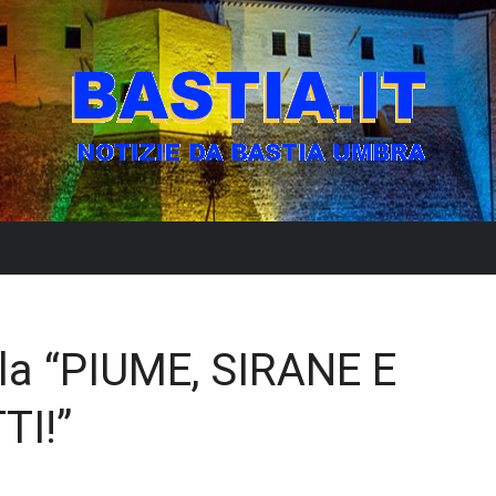
lla “PIUME, SIRANE E
TI!”