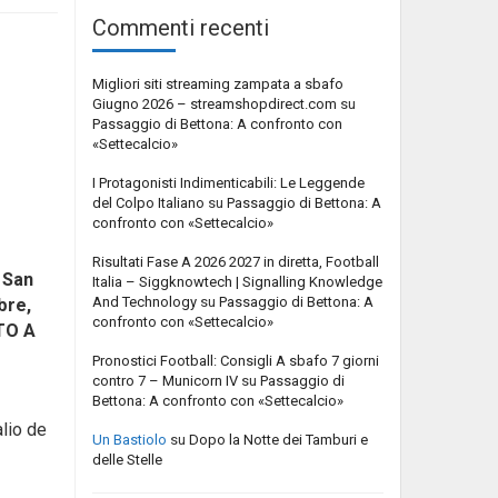
Commenti recenti
Migliori siti streaming zampata a sbafo
Giugno 2026 – streamshopdirect.com
su
Passaggio di Bettona: A confronto con
«Settecalcio»
I Protagonisti Indimenticabili: Le Leggende
del Colpo Italiano
su
Passaggio di Bettona: A
confronto con «Settecalcio»
Risultati Fase A 2026 2027 in diretta, Football
 San
Italia – Siggknowtech | Signalling Knowledge
And Technology
su
Passaggio di Bettona: A
bre,
confronto con «Settecalcio»
TO A
Pronostici Football: Consigli A sbafo 7 giorni
contro 7 – Municorn IV
su
Passaggio di
Bettona: A confronto con «Settecalcio»
alio de
Un Bastiolo
su
Dopo la Notte dei Tamburi e
delle Stelle