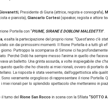
Giovanetti
, Presidente di Giuria (attrice, regista e coreografa),
M
ista e pianista),
Giancarlo Cortesi
(speaker, regista e attore te
rione Portella con “
PIUME, SIRANE E DOBLONI MALEDETTI!
”.
la
, esalta la partecipazione del proprio rione: “Quest’anno c’è sta
lato sin dai primissimi momenti. Il Rione Portella è a tutti gli ef
 giorno. Purtroppo la scomparsa di Simone ci ha profondamente
to. Perché Didò ha sempre messo l’anima in quello che faceva 
ava un balletto. Una grinta assurda, a volte inspiegabile che c’h
 questo quello che ho chiesto ai miei rionali, ovvero di portarlo d
ellano. La risposta è stata veemente, dall’oggettistica alla qualit
a… Sono veramente orgoglioso di rappresentare il rione Portella. 
ti i miei rionali per lo splendido spettacolo che metteranno in pia
 il turno del
Rione San Rocco
in scena con la Sfilata
“
SOTTO A