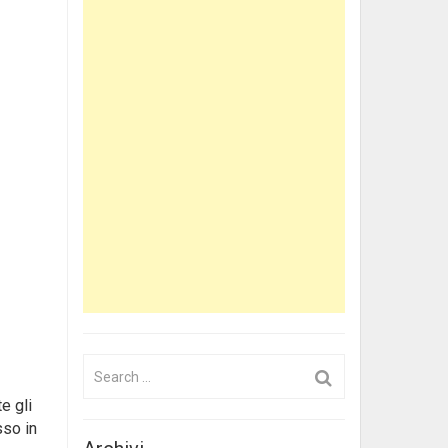
Search
for:
e gli
sso in