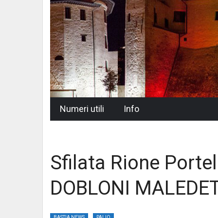
Skip
Numeri utili
Info
to
content
Sfilata Rione Porte
DOBLONI MALEDET
BASTIA NEWS
PALIO