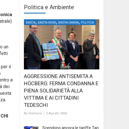
Politica e Ambiente
onica
atrale)
,
,
,
BASTIA
BASTIA NEWS
BASTIA UMBRA
POLITICA
to un
fetti
per il
a
AGGRESSIONE ANTISEMITA A
entro e
HÖCBERG: FERMA CONDANNA E
à dei
PIENA SOLIDARIETÀ ALLA
Questa
VITTIMA E AI CITTADINI
zza.
TEDESCHI
By
Gianluca
/
5 Agosto 2026
 CHI
Scendono ancora le tariffe Tari