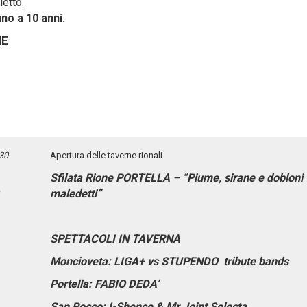
ietto.
ino a 10 anni.
NE
,30
Apertura delle taverne rionali
Sfilata Rione PORTELLA – “Piume, sirane e dobloni
maledetti”
SPETTACOLI IN TAVERNA
Moncioveta:
LIGA+ vs STUPENDO tribute bands
Portella:
FABIO DEDA’
San Rocco:
I-Shence & Mr Joint Selecta