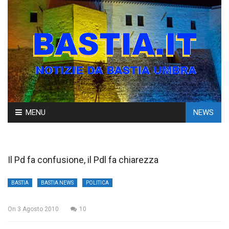
Skip
MENU
NEWS
to
content
Il Pd fa confusione, il Pdl fa chiarezza
BASTIA
BASTIA NEWS
POLITICA
On
3 Agosto 2010
10