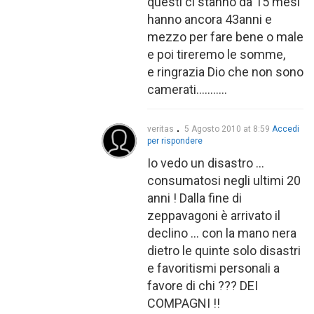
questi ci stanno da 15 mesi
hanno ancora 43anni e
mezzo per fare bene o male
e poi tireremo le somme,
e ringrazia Dio che non sono
camerati………..
veritas
5 Agosto 2010 at 8:59
Accedi
per rispondere
Io vedo un disastro …
consumatosi negli ultimi 20
anni ! Dalla fine di
zeppavagoni è arrivato il
declino … con la mano nera
dietro le quinte solo disastri
e favoritismi personali a
favore di chi ??? DEI
COMPAGNI !!