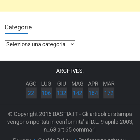
Categorie
Categorie
ARCHIVES:
AGO
LUG
GIU
MAG
APR
MAR
22
106
132
142
164
172
© Copyright 2016 BASTIA.IT - Gli articoli di stampa
vengono riportati in conformita' al D.L. 9 aprile 2003,
n_68 art 65 comma 1