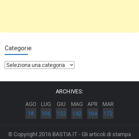
Categorie
Categorie
ARCHIVES:
AGO
LUG
GIU
MAG
APR
MAR
18
106
132
142
164
172
© Copyright 2016 BASTIA.IT - Gli articoli di stampa