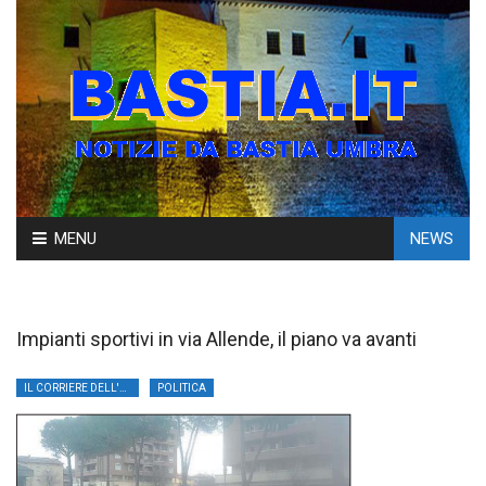
Skip
MENU
NEWS
to
content
Impianti sportivi in via Allende, il piano va avanti
IL CORRIERE DELL'UMBRIA
POLITICA