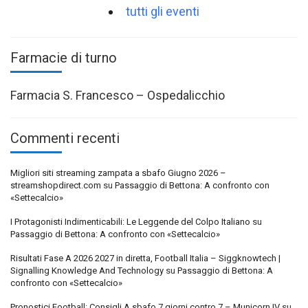
tutti gli eventi
Farmacie di turno
Farmacia S. Francesco – Ospedalicchio
Commenti recenti
Migliori siti streaming zampata a sbafo Giugno 2026 –
streamshopdirect.com
su
Passaggio di Bettona: A confronto con
«Settecalcio»
I Protagonisti Indimenticabili: Le Leggende del Colpo Italiano
su
Passaggio di Bettona: A confronto con «Settecalcio»
Risultati Fase A 2026 2027 in diretta, Football Italia – Siggknowtech |
Signalling Knowledge And Technology
su
Passaggio di Bettona: A
confronto con «Settecalcio»
Pronostici Football: Consigli A sbafo 7 giorni contro 7 – Municorn IV
su