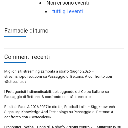
Non ci sono eventi
tutti gli eventi
Farmacie di turno
Commenti recenti
Migliori siti streaming zampata a sbafo Giugno 2026 –
streamshopdirect.com
su
Passaggio di Bettona: A confronto con
«Settecalcio»
I Protagonisti Indimenticabili: Le Leggende del Colpo Italiano
su
Passaggio di Bettona: A confronto con «Settecalcio»
Risultati Fase A 2026 2027 in diretta, Football Italia – Siggknowtech |
Signalling Knowledge And Technology
su
Passaggio di Bettona: A
confronto con «Settecalcio»
Pronostici Football: Consigli A sbafo 7 giorni contro 7 – Municorn IV
su