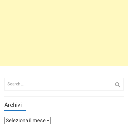
Search
for:
Archivi
Archivi