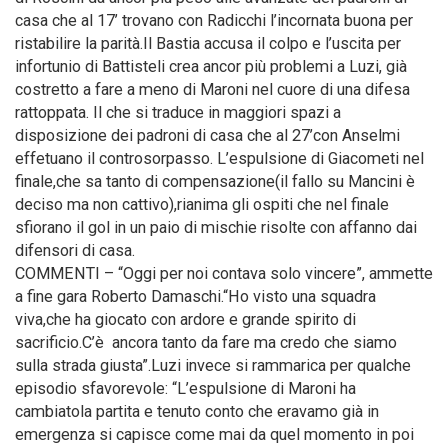
casa che al 17’ trovano con Radicchi l’incornata buona per
ristabilire la parità.Il Bastia accusa il colpo e l’uscita per
infortunio di Battisteli crea ancor più problemi a Luzi, già
costretto a fare a meno di Maroni nel cuore di una difesa
rattoppata. Il che si traduce in maggiori spazi a
disposizione dei padroni di casa che al 27’con Anselmi
effetuano il controsorpasso. L’espulsione di Giacometi nel
finale,che sa tanto di compensazione(il fallo su Mancini è
deciso ma non cattivo),rianima gli ospiti che nel finale
sfiorano il gol in un paio di mischie risolte con affanno dai
difensori di casa.
COMMENTI – “Oggi per noi contava solo vincere”, ammette
a fine gara Roberto Damaschi.“Ho visto una squadra
viva,che ha giocato con ardore e grande spirito di
sacrificio.C’è ancora tanto da fare ma credo che siamo
sulla strada giusta”.Luzi invece si rammarica per qualche
episodio sfavorevole: “L’espulsione di Maroni ha
cambiatola partita e tenuto conto che eravamo già in
emergenza si capisce come mai da quel momento in poi