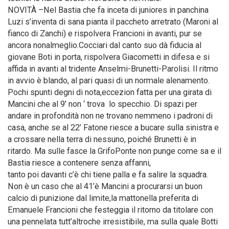
NOVITÀ –Nel Bastia che fa inceta di juniores in panchina
Luzi s’inventa di sana pianta il paccheto arretrato (Maroni al
fianco di Zanchi) e rispolvera Francioni in avanti, pur se
ancora nonalmeglio.Cocciari dal canto suo dà fiducia al
giovane Boti in porta, rispolvera Giacometti in difesa e si
affida in avanti al tridente Anselmi-Brunetti-Parolisi. Il ritmo
in avvio è blando, al pari quasi di un normale alenamento.
Pochi spunti degni di nota,eccezion fatta per una girata di
Mancini che al 9’ non ‘ trova lo specchio. Di spazi per
andare in profondità non ne trovano nemmeno i padroni di
casa, anche se al 22’ Fatone riesce a bucare sulla sinistra e
a crossare nella terra di nessuno, poiché Brunetti è in
ritardo. Ma sulle fasce la GrifoPonte non punge come sa e il
Bastia riesce a contenere senza affanni,
tanto poi davanti c’è chi tiene palla e fa salire la squadra.
Non è un caso che al 41’è Mancini a procurarsi un buon
calcio di punizione dal limite,la mattonella preferita di
Emanuele Francioni che festeggia il ritorno da titolare con
una pennelata tutt’altroche irresistibile, ma sulla quale Botti