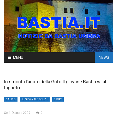
Skip
MENU
NEWS
to
content
In rimonta l’acuto della Grifo Il giovane Bastia va al
tappeto
CALCIO
IL GIORNALE DELL'UMBRIA
SPORT
On
1 Ottobre 2009
0