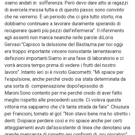
siamo andati in sofferenza. Però devo dare atto ai ragazzi
di avercela messa tutta e di questo passo sono convinto
che ne verremo. È un periodo che ci gira tutto storto, ma
dobbiamo continuare a lavorare duramente sperando di
recuperare quanti più pezzi dall’infermeria”. Il riferimento
agli assenti non manca neanche nelle parole diLoris
Gervasi:“Capisco la delusione del Bastia,ma per noi oggi
era troppo importante vincere nonostante lamentavamo
defezioni importanti.Siamo in una fase di laboratorio e ci
vorrà ancora tempo prima di vedere i frutti del nostro
lavoro”. Intanto ieri si è rivisto Giacometti: “Mi spiace per
l’espulsione, anche perché credo sia stata determinata da
una sorta di compensazione dopol’episodio di
Maroni.Sono contento per me perché credo di aver fatto
meglio rispetto alle precedenti uscite. Ci voleva questa
vittoria ma sappiamo che c’è tanta strada da fare”. Chiusura
per Francioni, tornato al gol: “Non stavo bene ma ho stretto i
denti. Dispiace perdere così e mi spiace anche per certi
atteggiamenti avuti dal’assistente di linea che denotano una
grande mancanza di rispetto nei confronti di noi giocatori”.