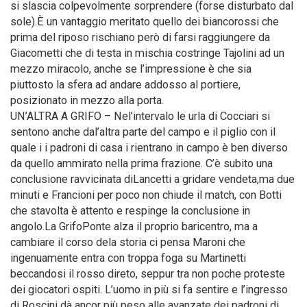
si slascia colpevolmente sorprendere (forse disturbato dal
sole).È un vantaggio meritato quello dei biancorossi che
prima del riposo rischiano però di farsi raggiungere da
Giacometti che di testa in mischia costringe Tajolini ad un
mezzo miracolo, anche se l’impressione è che sia
piuttosto la sfera ad andare addosso al portiere,
posizionato in mezzo alla porta.
UN’ALTRA A GRIFO – Nel’intervalo le urla di Cocciari si
sentono anche dal’altra parte del campo e il piglio con il
quale i i padroni di casa i rientrano in campo è ben diverso
da quello ammirato nella prima frazione. C’è subito una
conclusione ravvicinata diLancetti a gridare vendeta,ma due
minuti e Francioni per poco non chiude il match, con Botti
che stavolta è attento e respinge la conclusione in
angolo.La GrifoPonte alza il proprio baricentro, ma a
cambiare il corso dela storia ci pensa Maroni che
ingenuamente entra con troppa foga su Martinetti
beccandosi il rosso direto, seppur tra non poche proteste
dei giocatori ospiti. L’uomo in più si fa sentire e l’ingresso
di Roscini dà ancor più peso alle avanzate dei padroni di