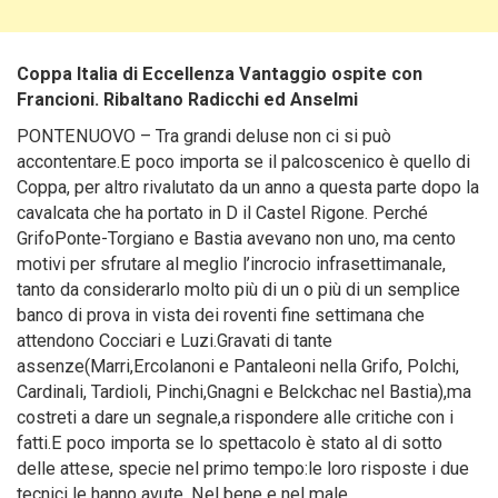
Coppa Italia di Eccellenza Vantaggio ospite con
Francioni. Ribaltano Radicchi ed Anselmi
PONTENUOVO – Tra grandi deluse non ci si può
accontentare.E poco importa se il palcoscenico è quello di
Coppa
, per altro rivalutato da un anno a questa parte dopo la
cavalcata che ha portato in D il Castel Rigone. Perché
GrifoPonte-Torgiano e Bastia avevano non uno, ma cento
motivi per sfrutare al meglio l’incrocio infrasettimanale,
tanto da considerarlo molto più di un o più di un semplice
banco di prova in vista dei roventi fine settimana che
attendono Cocciari e Luzi.Gravati di tante
assenze(Marri,Ercolanoni e Pantaleoni nella Grifo, Polchi,
Cardinali, Tardioli, Pinchi,Gnagni e Belckchac nel Bastia),ma
costreti a dare un segnale,a rispondere alle critiche con i
fatti.E poco importa se lo spettacolo è stato al di sotto
delle attese, specie nel primo tempo:le loro risposte i due
tecnici le hanno avute. Nel bene e nel male.