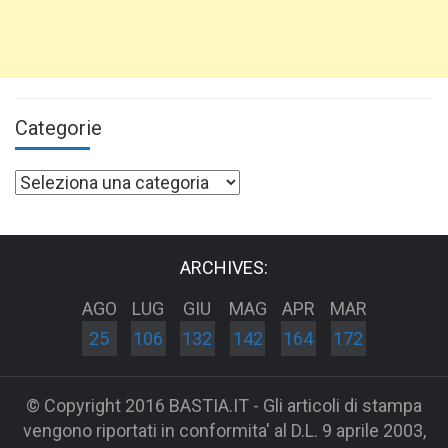
Categorie
Categorie
ARCHIVES:
AGO
LUG
GIU
MAG
APR
MAR
25
106
132
142
164
172
© Copyright 2016 BASTIA.IT - Gli articoli di stampa
vengono riportati in conformita' al D.L. 9 aprile 2003,