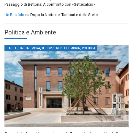
Passaggio di Bettona: A confronto con «Settecalcio»
Un Bastiolo
su
Dopo la Notte dei Tamburi e delle Stelle
Politica e Ambiente
,
,
,
BASTIA
BASTIA UMBRA
IL CORRIERE DELL'UMBRIA
POLITICA