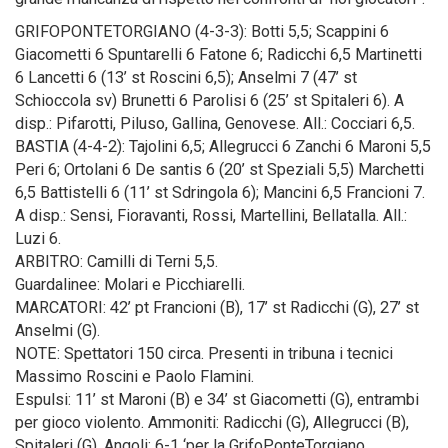
GRIFOPONTETORGIANO (4-3-3): Botti 5,5; Scappini 6
Giacometti 6 Spuntarelli 6 Fatone 6; Radicchi 6,5 Martinetti
6 Lancetti 6 (13’ st Roscini 6,5); Anselmi 7 (47’ st
Schioccola sv) Brunetti 6 Parolisi 6 (25’ st Spitaleri 6). A
disp.: Pifarotti, Piluso, Gallina, Genovese. All.: Cocciari 6,5.
BASTIA (4-4-2): Tajolini 6,5; Allegrucci 6 Zanchi 6 Maroni 5,5
Peri 6; Ortolani 6 De santis 6 (20’ st Speziali 5,5) Marchetti
6,5 Battistelli 6 (11’ st Sdringola 6); Mancini 6,5 Francioni 7.
A disp.: Sensi, Fioravanti, Rossi, Martellini, Bellatalla. All.:
Luzi 6.
ARBITRO: Camilli di Terni 5,5.
Guardalinee: Molari e Picchiarelli.
MARCATORI: 42’ pt Francioni (B), 17’ st Radicchi (G), 27’ st
Anselmi (G).
NOTE: Spettatori 150 circa. Presenti in tribuna i tecnici
Massimo Roscini e Paolo Flamini.
Espulsi: 11’ st Maroni (B) e 34’ st Giacometti (G), entrambi
per gioco violento. Ammoniti: Radicchi (G), Allegrucci (B),
Spitaleri (G). Angoli: 6-1 ‘per la GrifoPonteTorgiano.