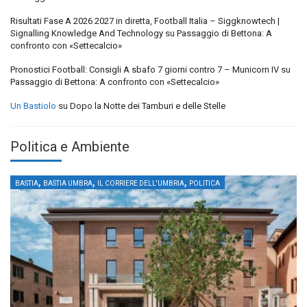
Risultati Fase A 2026 2027 in diretta, Football Italia – Siggknowtech |
Signalling Knowledge And Technology
su
Passaggio di Bettona: A
confronto con «Settecalcio»
Pronostici Football: Consigli A sbafo 7 giorni contro 7 – Municorn IV
su
Passaggio di Bettona: A confronto con «Settecalcio»
Un Bastiolo
su
Dopo la Notte dei Tamburi e delle Stelle
Politica e Ambiente
,
,
,
BASTIA
BASTIA UMBRA
IL CORRIERE DELL'UMBRIA
POLITICA