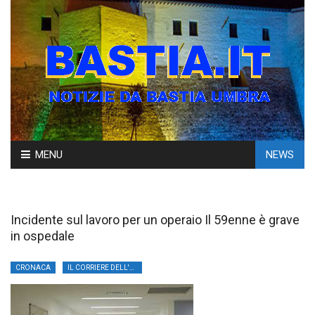
Skip
MENU
NEWS
to
content
Incidente sul lavoro per un operaio Il 59enne è grave
in ospedale
CRONACA
IL CORRIERE DELL'UMBRIA