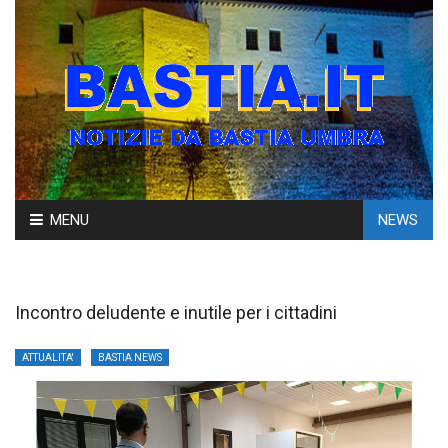
Skip
MENU
NEWS
to
content
Incontro deludente e inutile per i cittadini
ATTUALITA'
BASTIA NEWS