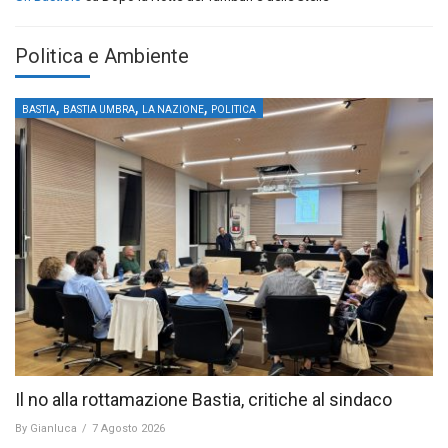
Politica e Ambiente
,
,
,
BASTIA
BASTIA UMBRA
LA NAZIONE
POLITICA
Il no alla rottamazione Bastia, critiche al sindaco
By
Gianluca
/
7 Agosto 2026