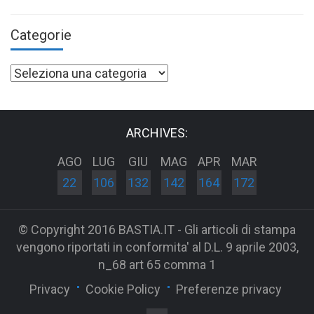
Categorie
Categorie
ARCHIVES:
AGO
LUG
GIU
MAG
APR
MAR
22
106
132
142
164
172
© Copyright 2016 BASTIA.IT - Gli articoli di stampa
vengono riportati in conformita' al D.L. 9 aprile 2003,
n_68 art 65 comma 1
Privacy
Cookie Policy
Preferenze privacy