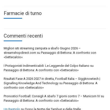
Farmacie di turno
Commenti recenti
Migliori siti streaming zampata a sbafo Giugno 2026 –
streamshopdirect.com
su
Passaggio di Bettona: A confronto con
«Settecalcio»
I Protagonisti Indimenticabili: Le Leggende del Colpo Italiano
su
Passaggio di Bettona: A confronto con «Settecalcio»
Risultati Fase A 2026 2027 in diretta, Football Italia – Siggknowtech |
Signalling Knowledge And Technology
su
Passaggio di Bettona: A
confronto con «Settecalcio»
Pronostici Football: Consigli A sbafo 7 giorni contro 7 – Municorn IV
su
Passaggio di Bettona: A confronto con «Settecalcio»
Un Bastiolo
su
Dopo la Notte dei Tamburi e delle Stelle