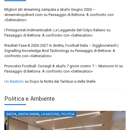
Migliori siti streaming zampata a sbafo Giugno 2026 –
streamshopdirect.com
su
Passaggio di Bettona: A confronto con
«Settecalcio»
I Protagonisti Indimenticabili: Le Leggende del Colpo Italiano
su
Passaggio di Bettona: A confronto con «Settecalcio»
Risultati Fase A 2026 2027 in diretta, Football Italia – Siggknowtech |
Signalling Knowledge And Technology
su
Passaggio di Bettona: A
confronto con «Settecalcio»
Pronostici Football: Consigli A sbafo 7 giorni contro 7 – Municorn IV
su
Passaggio di Bettona: A confronto con «Settecalcio»
Un Bastiolo
su
Dopo la Notte dei Tamburi e delle Stelle
Politica e Ambiente
,
,
,
BASTIA
BASTIA UMBRA
LA NAZIONE
POLITICA