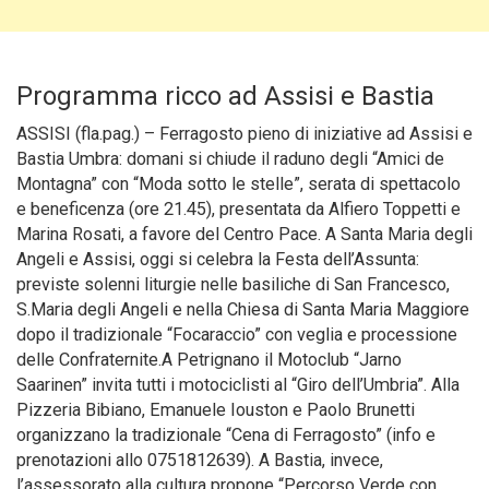
Programma ricco ad Assisi e Bastia
ASSISI (fla.pag.) – Ferragosto pieno di iniziative ad Assisi e
Bastia Umbra: domani si chiude il raduno degli “Amici de
Montagna” con “Moda sotto le stelle”, serata di spettacolo
e beneficenza (ore 21.45), presentata da Alfiero Toppetti e
Marina Rosati, a favore del Centro Pace.
A Santa Maria degli
Angeli e Assisi, oggi si celebra la Festa dell’Assunta:
previste solenni liturgie nelle basiliche di San Francesco,
S.Maria degli Angeli e nella Chiesa di Santa Maria Maggiore
dopo il tradizionale “Focaraccio” con veglia e processione
delle Confraternite.A Petrignano il Motoclub “Jarno
Saarinen” invita tutti i motociclisti al “Giro dell’Umbria”. Alla
Pizzeria Bibiano, Emanuele Iouston e Paolo Brunetti
organizzano la tradizionale “Cena di Ferragosto” (info e
prenotazioni allo 0751812639). A Bastia, invece,
l’assessorato alla cultura propone “Percorso Verde con