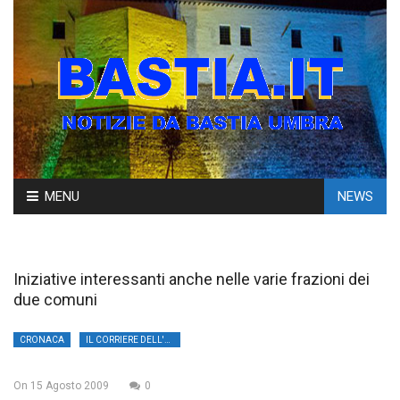
Skip
MENU
NEWS
to
content
Iniziative interessanti anche nelle varie frazioni dei
due comuni
CRONACA
IL CORRIERE DELL'UMBRIA
On
15 Agosto 2009
0