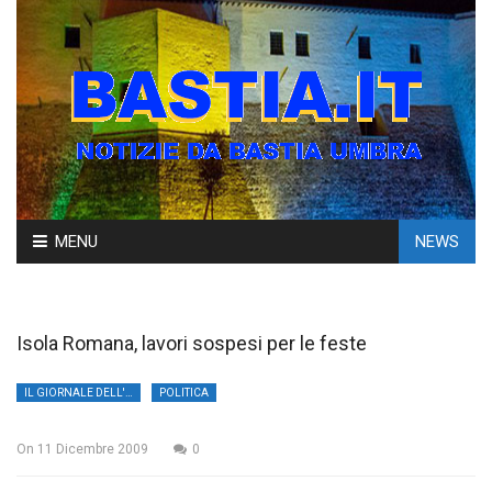
Skip
MENU
NEWS
to
content
Isola Romana, lavori sospesi per le feste
IL GIORNALE DELL'UMBRIA
POLITICA
On
11 Dicembre 2009
0