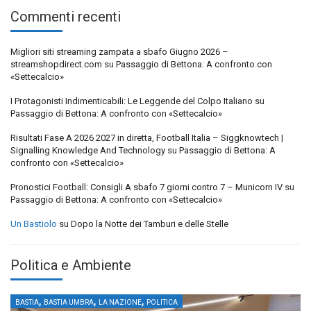
Commenti recenti
Migliori siti streaming zampata a sbafo Giugno 2026 –
streamshopdirect.com
su
Passaggio di Bettona: A confronto con
«Settecalcio»
I Protagonisti Indimenticabili: Le Leggende del Colpo Italiano
su
Passaggio di Bettona: A confronto con «Settecalcio»
Risultati Fase A 2026 2027 in diretta, Football Italia – Siggknowtech |
Signalling Knowledge And Technology
su
Passaggio di Bettona: A
confronto con «Settecalcio»
Pronostici Football: Consigli A sbafo 7 giorni contro 7 – Municorn IV
su
Passaggio di Bettona: A confronto con «Settecalcio»
Un Bastiolo
su
Dopo la Notte dei Tamburi e delle Stelle
Politica e Ambiente
,
,
,
BASTIA
BASTIA UMBRA
LA NAZIONE
POLITICA