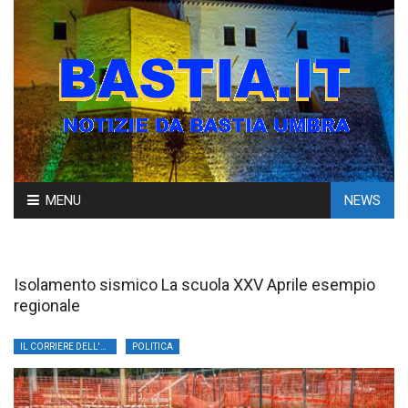
Skip
MENU
NEWS
to
content
Isolamento sismico La scuola XXV Aprile esempio
regionale
IL CORRIERE DELL'UMBRIA
POLITICA