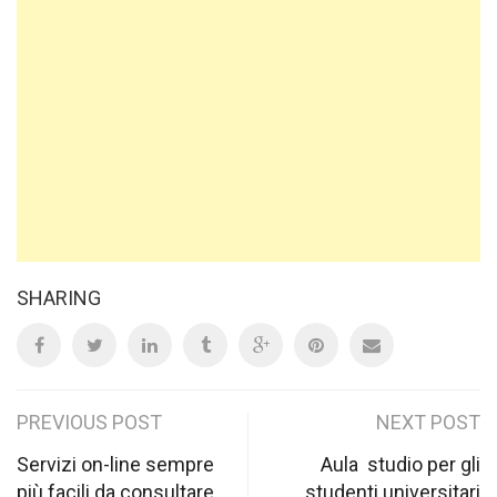
SHARING
Post
PREVIOUS POST
NEXT POST
navigation
Servizi on-line sempre
Aula studio per gli
più facili da consultare
studenti universitari