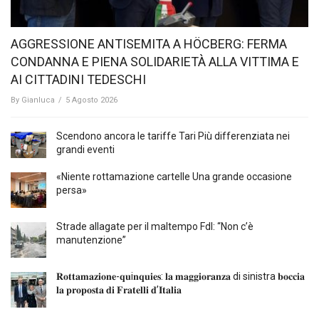
AGGRESSIONE ANTISEMITA A HÖCBERG: FERMA
CONDANNA E PIENA SOLIDARIETÀ ALLA VITTIMA E
AI CITTADINI TEDESCHI
By
Gianluca
/
5 Agosto 2026
Scendono ancora le tariffe Tari Più differenziata nei
grandi eventi
«Niente rottamazione cartelle Una grande occasione
persa»
Strade allagate per il maltempo FdI: “Non c’è
manutenzione”
𝐑𝐨𝐭𝐭𝐚𝐦𝐚𝐳𝐢𝐨𝐧𝐞-𝐪𝐮i𝐧𝐪𝐮𝐢𝐞𝐬: 𝐥𝐚 𝐦𝐚𝐠𝐠𝐢𝐨𝐫𝐚𝐧𝐳𝐚 di sinistra 𝐛𝐨𝐜𝐜𝐢𝐚
𝐥𝐚 𝐩𝐫𝐨𝐩𝐨𝐬𝐭𝐚 𝐝𝐢 𝐅𝐫𝐚𝐭𝐞𝐥𝐥𝐢 𝐝’𝐈𝐭𝐚𝐥𝐢𝐚