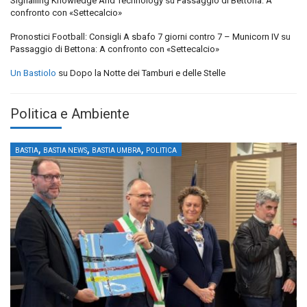
Signalling Knowledge And Technology
su
Passaggio di Bettona: A
confronto con «Settecalcio»
Pronostici Football: Consigli A sbafo 7 giorni contro 7 – Municorn IV
su
Passaggio di Bettona: A confronto con «Settecalcio»
Un Bastiolo
su
Dopo la Notte dei Tamburi e delle Stelle
Politica e Ambiente
,
,
,
BASTIA
BASTIA NEWS
BASTIA UMBRA
POLITICA