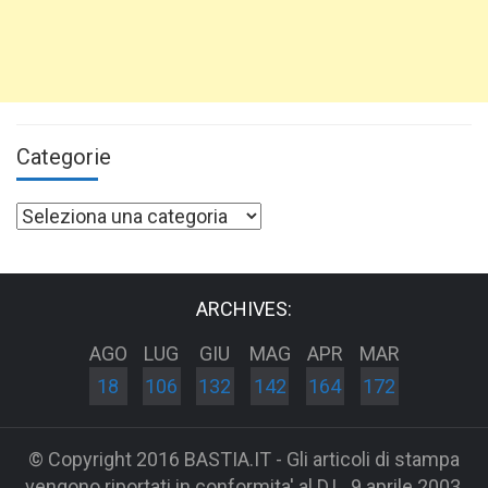
Categorie
Categorie
ARCHIVES:
AGO
LUG
GIU
MAG
APR
MAR
18
106
132
142
164
172
© Copyright 2016 BASTIA.IT - Gli articoli di stampa
vengono riportati in conformita' al D.L. 9 aprile 2003,