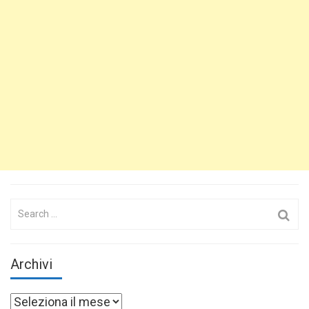
Search
for:
Archivi
Archivi