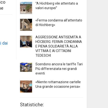
ico
“A Höchberg vile attentato a
ne
valori europei”
«Ferma condanna all’attentato
di Höchberg»
AGGRESSIONE ANTISEMITA A
HÖCBERG: FERMA CONDANNA
i dai
E PIENA SOLIDARIETÀ ALLA
VITTIMA E AI CITTADINI
TEDESCHI
Scendono ancora le tariffe Tari
Più differenziata nei grandi
eventi
«Niente rottamazione cartelle
Una grande occasione persa»
Statistiche: