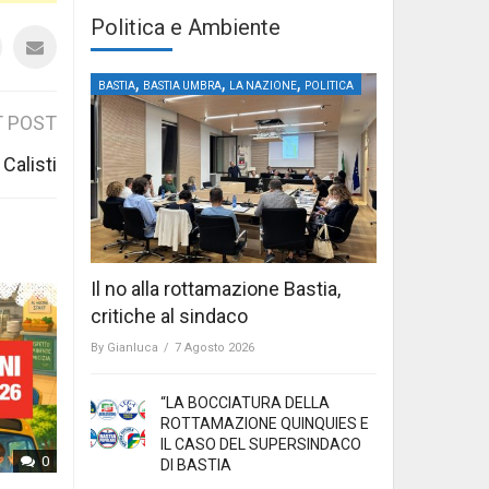
Politica e Ambiente
,
,
,
BASTIA
BASTIA UMBRA
LA NAZIONE
POLITICA
 POST
Calisti
Il no alla rottamazione Bastia,
critiche al sindaco
By
Gianluca
/
7 Agosto 2026
“LA BOCCIATURA DELLA
ROTTAMAZIONE QUINQUIES E
IL CASO DEL SUPERSINDACO
0
DI BASTIA