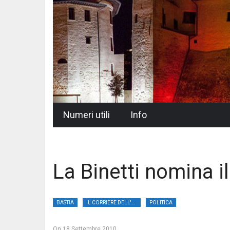
Skip
Numeri utili
Info
to
content
La Binetti nomina 
BASTIA
IL CORRIERE DELL'UMBRIA
POLITICA
On
18 Settembre 2010