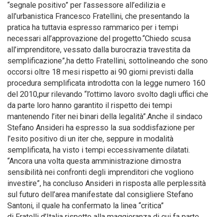
“segnale positivo” per l’assessore all’edilizia e
all’urbanistica Francesco Fratellini, che presentando la
pratica ha tuttavia espresso rammarico per i tempi
necessari all’approvazione del progetto.“Chiedo scusa
all’imprenditore, vessato dalla burocrazia travestita da
semplificazione”,ha detto Fratellini, sottolineando che sono
occorsi oltre 18 mesi rispetto ai 90 giorni previsti dalla
procedura semplificata introdotta con la legge numero 160
del 2010,pur rilevando “l’ottimo lavoro svolto dagli uffici che
da parte loro hanno garantito il rispetto dei tempi
mantenendo l’iter nei binari della legalità”.Anche il sindaco
Stefano Ansideri ha espresso la sua soddisfazione per
l’esito positivo di un iter che, seppure in modalità
semplificata, ha visto i tempi eccessivamente dilatati.
“Ancora una volta questa amministrazione dimostra
sensibilità nei confronti degli imprenditori che vogliono
investire”, ha concluso Ansideri in risposta alle perplessità
sul futuro dell’area manifestate dal consigliere Stefano
Santoni, il quale ha confermato la linea “critica”
di Fratelli d’Italia rispetto alla maggioranza di cui fa parte.