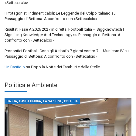
«Settecalcio»
I Protagonisti Indimenticabili: Le Leggende del Colpo Italiano
su
Passaggio di Bettona: A confronto con «Settecalcio»
Risultati Fase A 2026 2027 in diretta, Football Italia – Siggknowtech |
Signalling Knowledge And Technology
su
Passaggio di Bettona: A
confronto con «Settecalcio»
Pronostici Football: Consigli A sbafo 7 giorni contro 7 – Municorn IV
su
Passaggio di Bettona: A confronto con «Settecalcio»
Un Bastiolo
su
Dopo la Notte dei Tamburi e delle Stelle
Politica e Ambiente
,
,
,
BASTIA
BASTIA UMBRA
LA NAZIONE
POLITICA