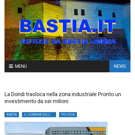
Skip
MENU
NEWS
to
content
La Dondi trasloca nella zona industriale Pronto un
investimento da sei milioni
BASTIA
IL CORRIERE DELL'UMBRIA
POLITICA