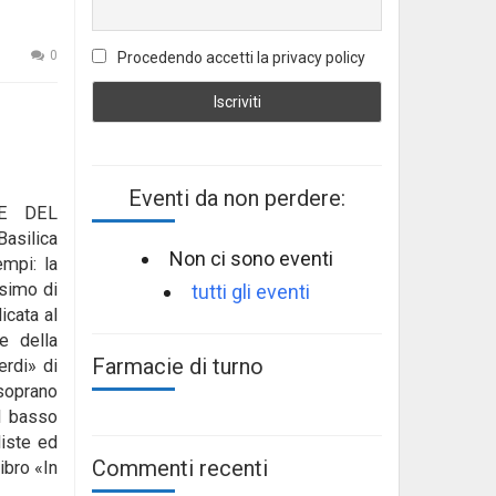
0
Procedendo accetti la privacy policy
Eventi da non perdere:
E DEL
asilica
Non ci sono eventi
empi: la
ssimo di
tutti gli eventi
cata al
re della
Farmacie di turno
erdi» di
 soprano
l basso
iste ed
Commenti recenti
ibro «In