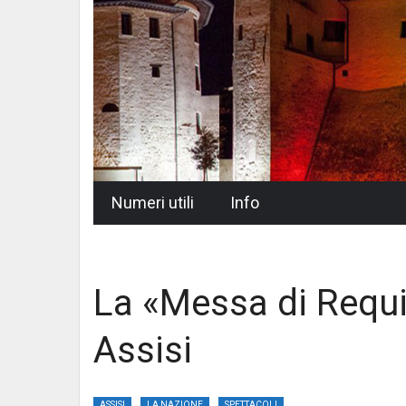
Skip
Numeri utili
Info
to
content
La «Messa di Requie
Assisi
ASSISI
LA NAZIONE
SPETTACOLI