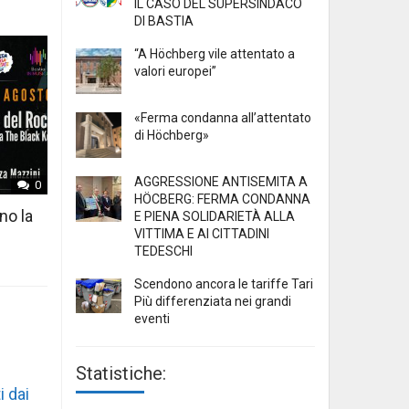
IL CASO DEL SUPERSINDACO
DI BASTIA
“A Höchberg vile attentato a
valori europei”
«Ferma condanna all’attentato
di Höchberg»
AGGRESSIONE ANTISEMITA A
0
HÖCBERG: FERMA CONDANNA
no la
E PIENA SOLIDARIETÀ ALLA
VITTIMA E AI CITTADINI
TEDESCHI
Scendono ancora le tariffe Tari
Più differenziata nei grandi
eventi
Statistiche:
i dai