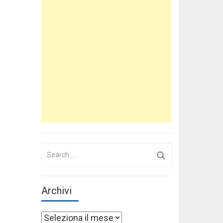
Search
for:
Archivi
Archivi