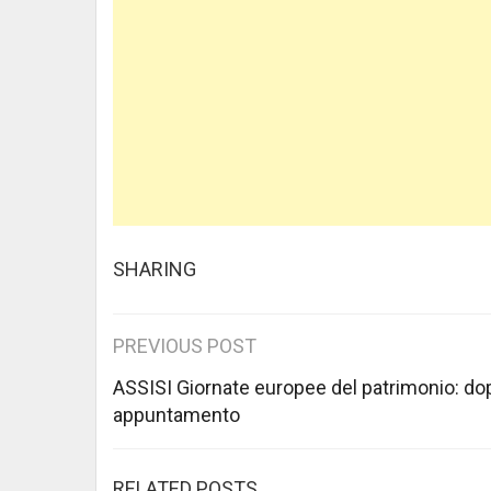
SHARING
Post
PREVIOUS POST
navigation
ASSISI Giornate europee del patrimonio: do
appuntamento
RELATED POSTS