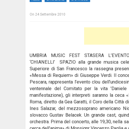
On
24 Settembre 2010
UMBRIA MUSIC FEST STASERA L’EVENT
‘CHIANELLI’ SPAZIO alla grande musica celebr
Superiore di San Francesco la rassegna presenta 
«Messa di Requiem» di Giuseppe Verdi. Il concer
Pescara, rappresenta l’evento clou
dell’undices
ventennale del Comitato per la vita ’Daniele C
manifestazione), gli interpreti saranno la ceca
Roma, diretto da Gea Garatti, il Coro della Città 
Ines Salazar, del mezzosoprano americano Ni
slovacco Gustav Belacek. Un grande cast, quind
orchestra. Prima del concerto, alle 19,30, nella s
cerca dell’anima» di Monsignr Vincenzo Paglia e 