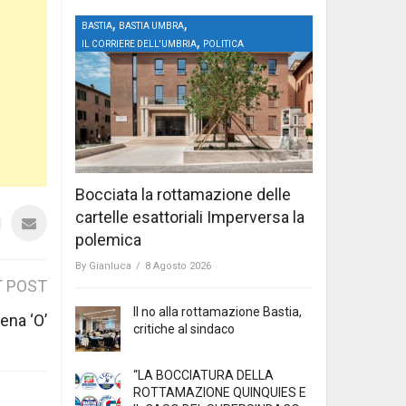
,
,
BASTIA
BASTIA UMBRA
,
IL CORRIERE DELL'UMBRIA
POLITICA
Bocciata la rottamazione delle
cartelle esattoriali Imperversa la
polemica
By
Gianluca
/
8 Agosto 2026
 POST
Il no alla rottamazione Bastia,
cena ‘O’
critiche al sindaco
“LA BOCCIATURA DELLA
ROTTAMAZIONE QUINQUIES E