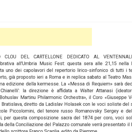
O CLOU DEL CARTELLONE DEDICATO AL VENTENNAL
ativa all’Umbria Music Fest: questa sera alle 21,15 nella B
uno dei capolavori del repertorio lirico-sinfonico di tutti i t
to, già proposto ieri a Roma e in replica sabato al Teatro Ma
ima edizione della kermesse. La «Messa di Requiem» sarà dedi
hianelli’: la direzione è affidata a Walter Attanasi (ideato
 «Bohuslav Martinu Philarmonic Orchestra», il Coro «Giuseppe V
di Bratislava, diretto da Ladislav Holasek con le voci soliste del
cole Piccolomini, del tenore russo Romanovsky Sergey e de
i, per questa composizione sacra del 1874 per coro, voci sol
ala della Conciliazione del Palazzo comunale verrà presentato il l
dello scrittore Franco Scaglia, edito da Piemme.