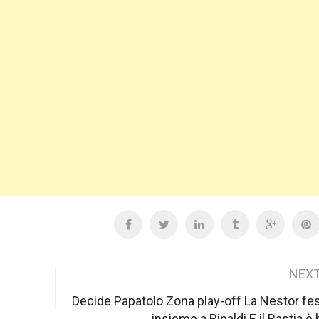
NEXT
Decide Papatolo Zona play-off La Nestor fe
insieme a Rinaldi E il Bastia è