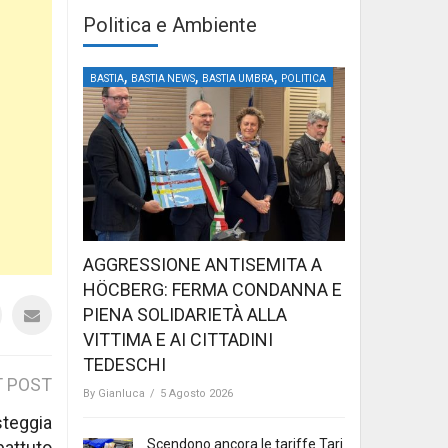
Politica e Ambiente
,
,
,
BASTIA
BASTIA NEWS
BASTIA UMBRA
POLITICA
AGGRESSIONE ANTISEMITA A
HÖCBERG: FERMA CONDANNA E
PIENA SOLIDARIETÀ ALLA
VITTIMA E AI CITTADINI
TEDESCHI
 POST
By
Gianluca
/
5 Agosto 2026
steggia
Scendono ancora le tariffe Tari
 battuto