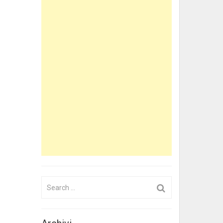
Search
for: