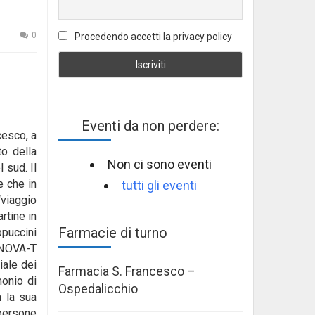
0
Procedendo accetti la privacy policy
Eventi da non perdere:
cesco, a
to della
Non ci sono eventi
l sud.
Il
e che in
tutti gli eventi
viaggio
rtine in
Farmacie di turno
ppuccini
 NOVA-T
iale dei
Farmacia S. Francesco –
monio di
Ospedalicchio
n la sua
 persone