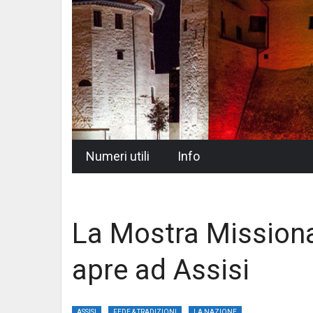
Skip
Numeri utili
Info
to
content
La Mostra Missiona
apre ad Assisi
ASSISI
FEDE & TRADIZIONI
LA NAZIONE