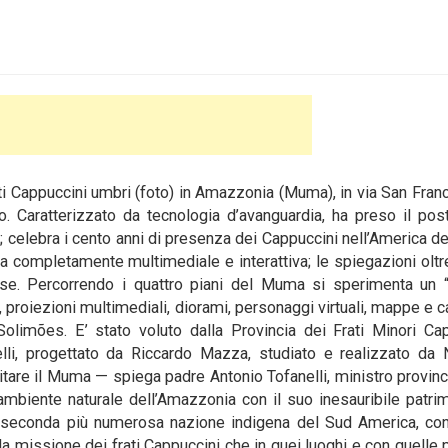
 Cappuccini umbri (foto) in Amazzonia (Muma), in via San Fran
o. Caratterizzato da tecnologia d’avanguardia, ha preso il pos
 celebra i cento anni di presenza dei Cappuccini nell’America de
tica completamente multimediale e interattiva; le spiegazioni oltr
se. Percorrendo i quattro piani del Muma si sperimenta un “
, proiezioni multimediali, diorami, personaggi virtuali, mappe e ca
olimões. E’ stato voluto dalla Provincia dei Frati Minori Ca
elli, progettato da Riccardo Mazza, studiato e realizzato da
itare il Muma — spiega padre Antonio Tofanelli, ministro provinc
ambiente naturale dell’Amazzonia con il suo inesauribile patri
 la seconda più numerosa nazione indigena del Sud America, co
ella missione dei frati Cappuccini che in quei luoghi e con quelle