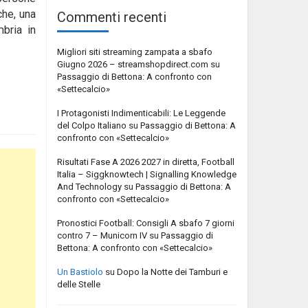
che, una
Commenti recenti
mbria in
Migliori siti streaming zampata a sbafo
Giugno 2026 – streamshopdirect.com
su
Passaggio di Bettona: A confronto con
«Settecalcio»
I Protagonisti Indimenticabili: Le Leggende
del Colpo Italiano
su
Passaggio di Bettona: A
confronto con «Settecalcio»
Risultati Fase A 2026 2027 in diretta, Football
Italia – Siggknowtech | Signalling Knowledge
And Technology
su
Passaggio di Bettona: A
confronto con «Settecalcio»
Pronostici Football: Consigli A sbafo 7 giorni
contro 7 – Municorn IV
su
Passaggio di
Bettona: A confronto con «Settecalcio»
Un Bastiolo
su
Dopo la Notte dei Tamburi e
delle Stelle