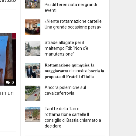
Più differenziata nei grandi
eventi
«Niente rottamazione cartelle
Una grande occasione persa»
Strade allagate per il
maltempo FdI: “Non c’è
manutenzione”
𝐑𝐨𝐭𝐭𝐚𝐦𝐚𝐳𝐢𝐨𝐧𝐞-𝐪𝐮i𝐧𝐪𝐮𝐢𝐞𝐬: 𝐥𝐚
𝐦𝐚𝐠𝐠𝐢𝐨𝐫𝐚𝐧𝐳𝐚 di sinistra 𝐛𝐨𝐜𝐜𝐢𝐚 𝐥𝐚
𝐩𝐫𝐨𝐩𝐨𝐬𝐭𝐚 𝐝𝐢 𝐅𝐫𝐚𝐭𝐞𝐥𝐥𝐢 𝐝’𝐈𝐭𝐚𝐥𝐢𝐚
0
Ancora polemiche sul
i in un
cavalcaferrovia
Tariffe della Tari e
rottamazione cartelle Il
consiglio di Bastia chiamato a
decidere