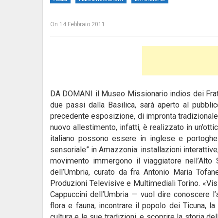
On
14 Febbraio 2011
DA DOMANI il Museo Missionario indios dei Frati
due passi dalla Basilica, sarà aperto al pubblic
precedente esposizione, di impronta tradizionale;
nuovo allestimento, infatti, è realizzato in un’ot
italiano possono essere in inglese e portoghe
sensoriale” in Amazzonia: installazioni interattive
movimento immergono il viaggiatore nell’Alto S
dell’Umbria, curato da fra Antonio Maria Tofan
Produzioni Televisive e Multimediali Torino. «Vis
Cappuccini dell’Umbria — vuol dire conoscere l’
flora e fauna, incontrare il popolo dei Ticuna,
cultura e le sue tradizioni, e scoprire la storia d