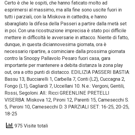
Certo è che le ospiti, che hanno faticato molto ad
esprimersi al massimo, ma alla fine sono uscite fuori in
tutti i parziali, con la Miskova in cattedra, e hanno
sbaragliato la difesa della Passeri a partire dalla metà set
in poi. Con una ricostruzione imprecisa è stato poi difficile
mettere in difficoltà le avversarie in attacco. Niente di fatto,
dunque, in questa diciannovesima giornata, ora è
necessario ripartire, a cominciare dalla prossima giornata
contro la Snoopy Pallavolo Pesaro fuori casa, gara
importante per mantenere a debita distanza la zona play
out, ora a otto punti di distacco. EDILIZIA PASSERI BASTIA:
Bassu 13, Bucciarelli 1, Carbella 7, Conti (L2), Cuccagna 2,
Fongo (L1), Gagliardi 7, Uccellani 10. N.e.: Vergoni, Gentili,
Rossi, Segoloni. All.: Ricci GREENLINE PRETELLI
VISERBA: Miskova 12, Pironi 12, Parenti 15, Carnesecchi S.
5, Peroni 10, Carnesecchi D. 3 PARZIALI SET: 16-25, 20-25,
18-25
975 Visite totali