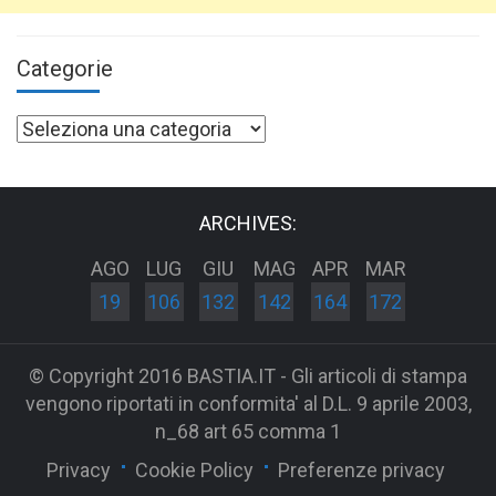
Categorie
Categorie
ARCHIVES:
AGO
LUG
GIU
MAG
APR
MAR
19
106
132
142
164
172
© Copyright 2016 BASTIA.IT - Gli articoli di stampa
vengono riportati in conformita' al D.L. 9 aprile 2003,
n_68 art 65 comma 1
Privacy
Cookie Policy
Preferenze privacy