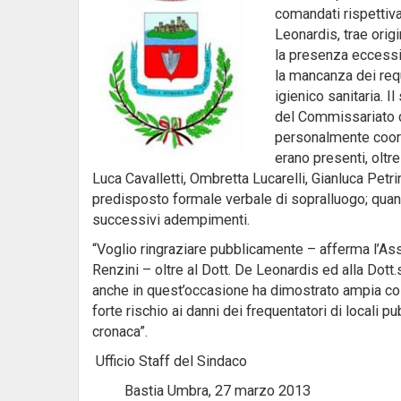
comandati rispettiv
Leonardis, trae orig
la presenza eccessiva
la mancanza dei requ
igienico sanitaria. I
del Commissariato d
personalmente coord
erano presenti, oltr
Luca Cavalletti, Ombretta Lucarelli, Gianluca Petri
predisposto formale verbale di sopralluogo; quanto
successivi adempimenti.
“Voglio ringraziare pubblicamente – afferma l’Ass
Renzini – oltre al Dott. De Leonardis ed alla Dott.
anche in quest’occasione ha dimostrato ampia coll
forte rischio ai danni dei frequentatori di locali 
cronaca”.
Ufficio Staff del Sindaco
Bastia Umbra, 27 marzo 2013