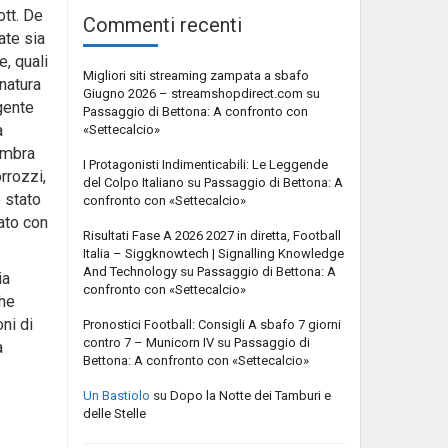
ott. De
Commenti recenti
ate sia
e, quali
Migliori siti streaming zampata a sbafo
 natura
Giugno 2026 – streamshopdirect.com
su
igente
Passaggio di Bettona: A confronto con
a
«Settecalcio»
Umbra
I Protagonisti Indimenticabili: Le Leggende
rrozzi,
del Colpo Italiano
su
Passaggio di Bettona: A
è stato
confronto con «Settecalcio»
ato con
Risultati Fase A 2026 2027 in diretta, Football
Italia – Siggknowtech | Signalling Knowledge
And Technology
su
Passaggio di Bettona: A
ia
confronto con «Settecalcio»
che
ni di
Pronostici Football: Consigli A sbafo 7 giorni
contro 7 – Municorn IV
su
Passaggio di
a
Bettona: A confronto con «Settecalcio»
Un Bastiolo
su
Dopo la Notte dei Tamburi e
delle Stelle