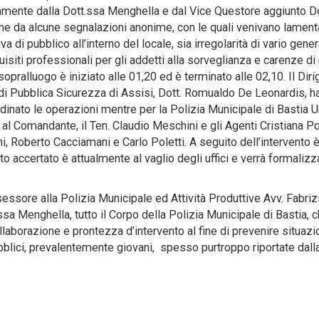
amente dalla Dott.ssa Menghella e dal Vice Questore aggiunto D
ine da alcune segnalazioni anonime, con le quali venivano lament
 di pubblico all’interno del locale, sia irregolarità di vario gener
isiti professionali per gli addetti alla sorveglianza e carenze di
l sopralluogo è iniziato alle 01,20 ed è terminato alle 02,10. Il Dir
i Pubblica Sicurezza di Assisi, Dott. Romualdo De Leonardis, h
inato le operazioni mentre per la Polizia Municipale di Bastia 
e al Comandante, il Ten. Claudio Meschini e gli Agenti Cristiana Po
ni, Roberto Cacciamani e Carlo Poletti. A seguito dell’intervento 
 accertato è attualmente al vaglio degli uffici e verrà formalizz
essore alla Polizia Municipale ed Attività Produttive Avv. Fabriz
ssa Menghella, tutto il Corpo della Polizia Municipale di Bastia, 
aborazione e prontezza d’intervento al fine di prevenire situazio
pubblici, prevalentemente giovani, spesso purtroppo riportate dall