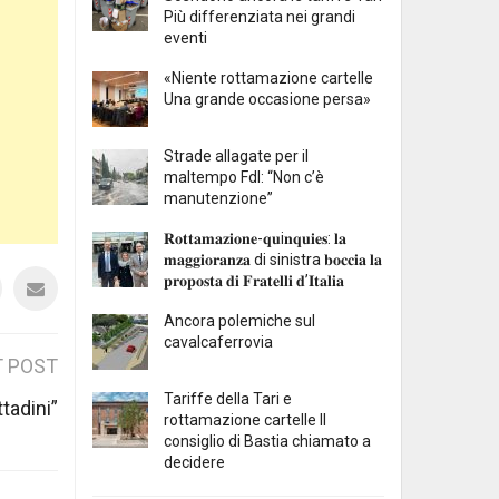
Più differenziata nei grandi
eventi
«Niente rottamazione cartelle
Una grande occasione persa»
Strade allagate per il
maltempo FdI: “Non c’è
manutenzione”
𝐑𝐨𝐭𝐭𝐚𝐦𝐚𝐳𝐢𝐨𝐧𝐞-𝐪𝐮i𝐧𝐪𝐮𝐢𝐞𝐬: 𝐥𝐚
𝐦𝐚𝐠𝐠𝐢𝐨𝐫𝐚𝐧𝐳𝐚 di sinistra 𝐛𝐨𝐜𝐜𝐢𝐚 𝐥𝐚
𝐩𝐫𝐨𝐩𝐨𝐬𝐭𝐚 𝐝𝐢 𝐅𝐫𝐚𝐭𝐞𝐥𝐥𝐢 𝐝’𝐈𝐭𝐚𝐥𝐢𝐚
Ancora polemiche sul
cavalcaferrovia
 POST
Tariffe della Tari e
tadini”
rottamazione cartelle Il
consiglio di Bastia chiamato a
decidere