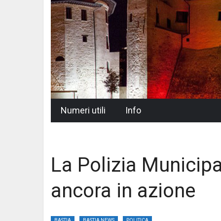
Skip
Numeri utili
Info
to
content
La Polizia Municipa
ancora in azione
BASTIA
BASTIA NEWS
POLITICA