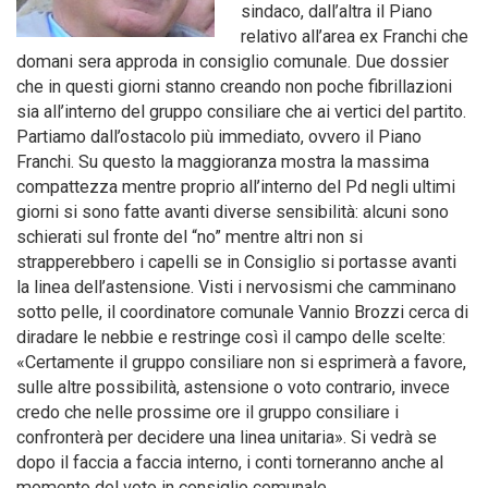
sindaco, dall’altra il Piano
relativo all’area ex Franchi che
domani sera approda in consiglio comunale. Due dossier
che in questi giorni stanno creando non poche fibrillazioni
sia all’interno del gruppo consiliare che ai vertici del partito.
Partiamo dall’ostacolo più immediato, ovvero il Piano
Franchi. Su questo la maggioranza mostra la massima
compattezza mentre proprio all’interno del Pd negli ultimi
giorni si sono fatte avanti diverse sensibilità: alcuni sono
schierati sul fronte del “no” mentre altri non si
strapperebbero i capelli se in Consiglio si portasse avanti
la linea dell’astensione. Visti i nervosismi che camminano
sotto pelle, il coordinatore comunale Vannio Brozzi cerca di
diradare le nebbie e restringe così il campo delle scelte:
«Certamente il gruppo consiliare non si esprimerà a favore,
sulle altre possibilità, astensione o voto contrario, invece
credo che nelle prossime ore il gruppo consiliare i
confronterà per decidere una linea unitaria». Si vedrà se
dopo il faccia a faccia interno, i conti torneranno anche al
momento del voto in consiglio comunale.