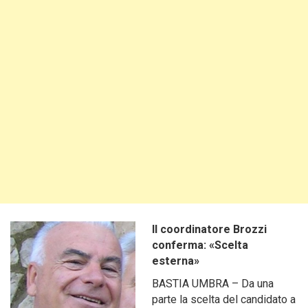
Il coordinatore Brozzi
conferma: «Scelta
esterna»
BASTIA UMBRA – Da una
parte la scelta del candidato a