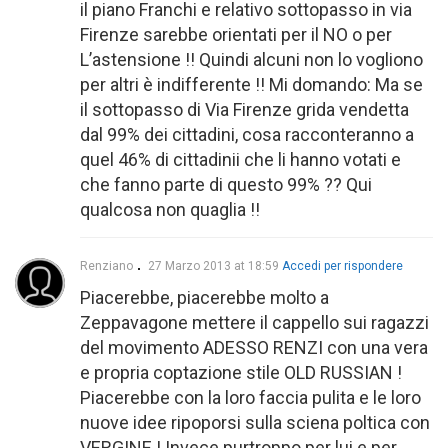
il piano Franchi e relativo sottopasso in via
Firenze sarebbe orientati per il NO o per
L’astensione !! Quindi alcuni non lo vogliono
per altri è indifferente !! Mi domando: Ma se
il sottopasso di Via Firenze grida vendetta
dal 99% dei cittadini, cosa racconteranno a
quel 46% di cittadinii che li hanno votati e
che fanno parte di questo 99% ?? Qui
qualcosa non quaglia !!
Renziano
27 Marzo 2013 at 18:59
Accedi per rispondere
Piacerebbe, piacerebbe molto a
Zeppavagone mettere il cappello sui ragazzi
del movimento ADESSO RENZI con una vera
e propria coptazione stile OLD RUSSIAN !
Piacerebbe con la loro faccia pulita e le loro
nuove idee ripoporsi sulla sciena poltica con
VERGINE ! Invece purtroppo per lui e per