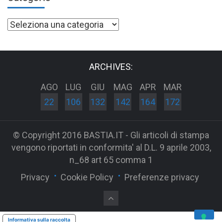
Categorie
ARCHIVES:
AGO
LUG
GIU
MAG
APR
MAR
22
106
132
142
164
172
© Copyright 2016 BASTIA.IT - Gli articoli di stampa
vengono riportati in conformita' al D.L. 9 aprile 2003,
n_68 art 65 comma 1
Privacy
Cookie Policy
Preferenze privacy
Informativa sulla raccolta