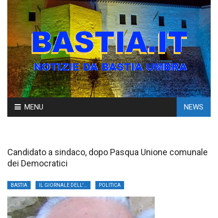
Skip
MENU
NEWS
to
content
Candidato a sindaco, dopo Pasqua Unione comunale
dei Democratici
BASTIA
IL GIORNALE DELL'UMBRIA
POLITICA