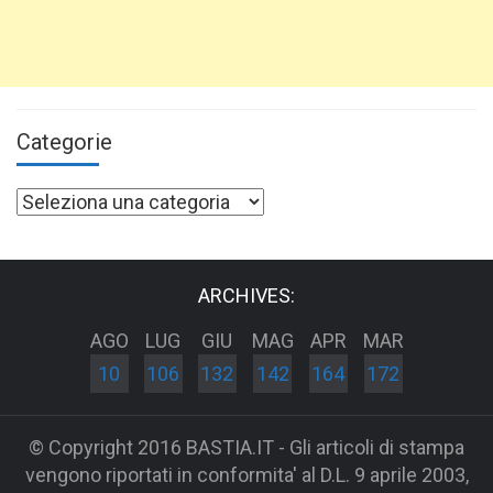
Categorie
Categorie
ARCHIVES:
AGO
LUG
GIU
MAG
APR
MAR
10
106
132
142
164
172
© Copyright 2016 BASTIA.IT - Gli articoli di stampa
vengono riportati in conformita' al D.L. 9 aprile 2003,