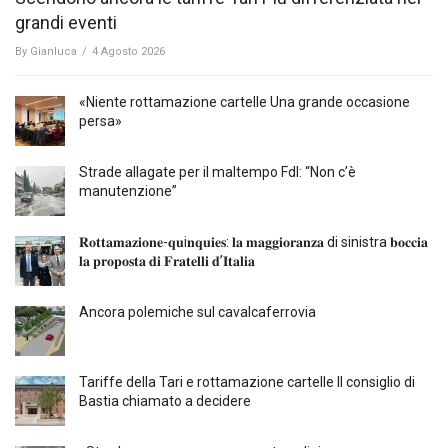
grandi eventi
By
Gianluca
/
4 Agosto 2026
«Niente rottamazione cartelle Una grande occasione
persa»
Strade allagate per il maltempo FdI: “Non c’è
manutenzione”
𝐑𝐨𝐭𝐭𝐚𝐦𝐚𝐳𝐢𝐨𝐧𝐞-𝐪𝐮i𝐧𝐪𝐮𝐢𝐞𝐬: 𝐥𝐚 𝐦𝐚𝐠𝐠𝐢𝐨𝐫𝐚𝐧𝐳𝐚 di sinistra 𝐛𝐨𝐜𝐜𝐢𝐚
𝐥𝐚 𝐩𝐫𝐨𝐩𝐨𝐬𝐭𝐚 𝐝𝐢 𝐅𝐫𝐚𝐭𝐞𝐥𝐥𝐢 𝐝’𝐈𝐭𝐚𝐥𝐢𝐚
Ancora polemiche sul cavalcaferrovia
Tariffe della Tari e rottamazione cartelle Il consiglio di
Bastia chiamato a decidere