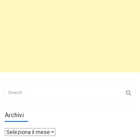
Search
for:
Archivi
Archivi