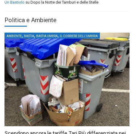
Un Bastiolo
su
Dopo la Notte dei Tamburi e delle Stelle
Politica e Ambiente
,
,
,
AMBIENTE
BASTIA
BASTIA UMBRA
IL CORRIERE DELL'UMBRIA
Scendono ancora le tariffe Tari Più differenziata nei