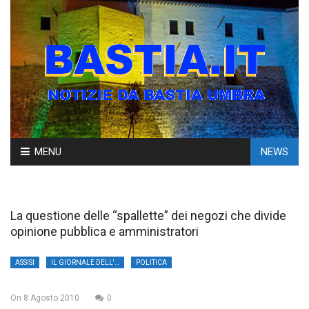
Skip
MENU
NEWS
to
content
La questione delle “spallette” dei negozi che divide
opinione pubblica e amministratori
ASSISI
IL GIORNALE DELL'UMBRIA
POLITICA
On
8 Agosto 2010
0