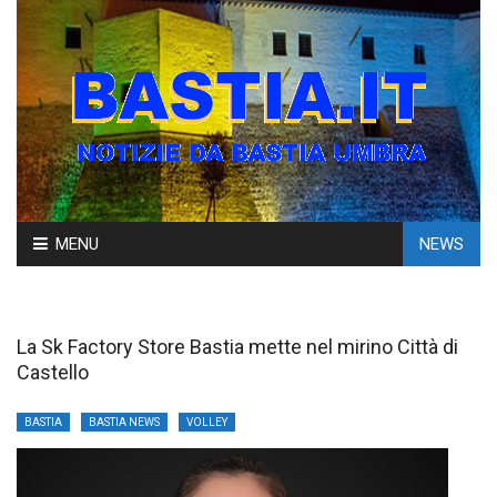
Skip
MENU
NEWS
to
content
La Sk Factory Store Bastia mette nel mirino Città di
Castello
BASTIA
BASTIA NEWS
VOLLEY