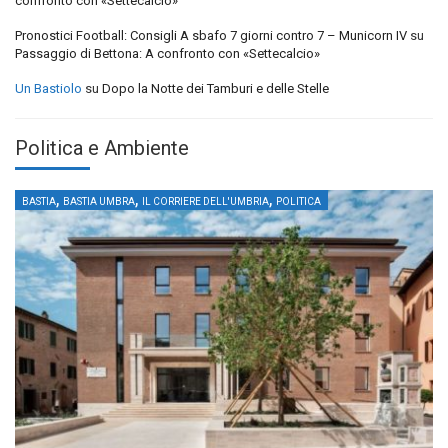
confronto con «Settecalcio»
Pronostici Football: Consigli A sbafo 7 giorni contro 7 – Municorn IV
su
Passaggio di Bettona: A confronto con «Settecalcio»
Un Bastiolo
su
Dopo la Notte dei Tamburi e delle Stelle
Politica e Ambiente
,
,
,
BASTIA
BASTIA UMBRA
IL CORRIERE DELL'UMBRIA
POLITICA