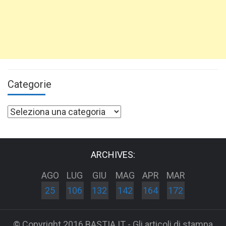
Categorie
Categorie
ARCHIVES:
AGO
LUG
GIU
MAG
APR
MAR
25
106
132
142
164
172
© Copyright 2016 BASTIA.IT - Gli articoli di stampa