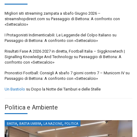
Migliori siti streaming zampata a sbafo Giugno 2026 –
streamshopdirect.com
su
Passaggio di Bettona: A confronto con
«Settecalcio»
I Protagonisti Indimenticabili: Le Leggende del Colpo Italiano
su
Passaggio di Bettona: A confronto con «Settecalcio»
Risultati Fase A 2026 2027 in diretta, Football Italia – Siggknowtech |
Signalling Knowledge And Technology
su
Passaggio di Bettona: A
confronto con «Settecalcio»
Pronostici Football: Consigli A sbafo 7 giorni contro 7 – Municorn IV
su
Passaggio di Bettona: A confronto con «Settecalcio»
Un Bastiolo
su
Dopo la Notte dei Tamburi e delle Stelle
Politica e Ambiente
,
,
,
BASTIA
BASTIA UMBRA
LA NAZIONE
POLITICA