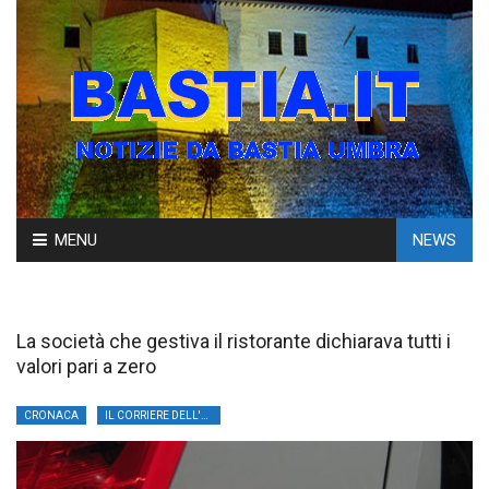
Skip
MENU
NEWS
to
content
La società che gestiva il ristorante dichiarava tutti i
valori pari a zero
CRONACA
IL CORRIERE DELL'UMBRIA