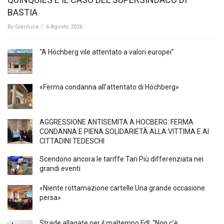
BASTIA
By
Gianluca
/
6 Agosto 2026
“A Höchberg vile attentato a valori europei”
«Ferma condanna all’attentato di Höchberg»
AGGRESSIONE ANTISEMITA A HÖCBERG: FERMA
CONDANNA E PIENA SOLIDARIETÀ ALLA VITTIMA E AI
CITTADINI TEDESCHI
Scendono ancora le tariffe Tari Più differenziata nei
grandi eventi
«Niente rottamazione cartelle Una grande occasione
persa»
Strade allagate per il maltempo FdI: “Non c’è