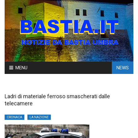
Skip
MENU
NEWS
to
content
Ladri di materiale ferroso smascherati dalle
telecamere
CRONACA
LA NAZIONE