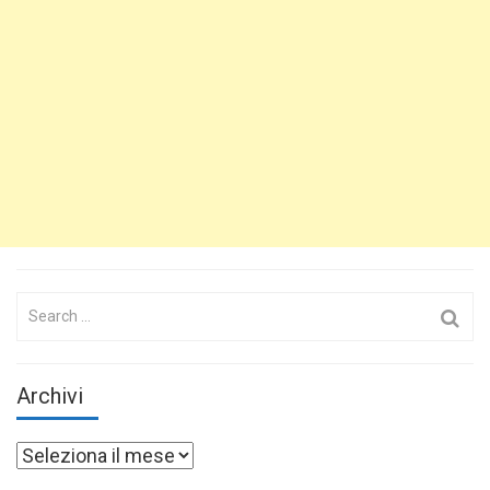
Search
for:
Archivi
Archivi