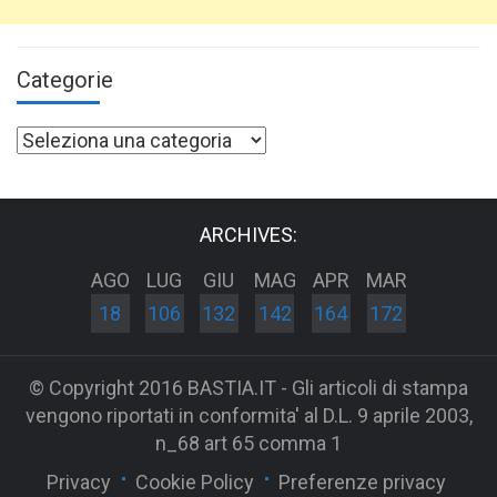
Categorie
Categorie
ARCHIVES:
AGO
LUG
GIU
MAG
APR
MAR
18
106
132
142
164
172
© Copyright 2016 BASTIA.IT - Gli articoli di stampa
vengono riportati in conformita' al D.L. 9 aprile 2003,
n_68 art 65 comma 1
Privacy
Cookie Policy
Preferenze privacy