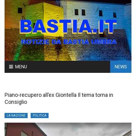
Skip
MENU
NEWS
to
content
Piano-recupero all’ex Giontella Il tema torna in
Consiglio
LA NAZIONE
POLITICA