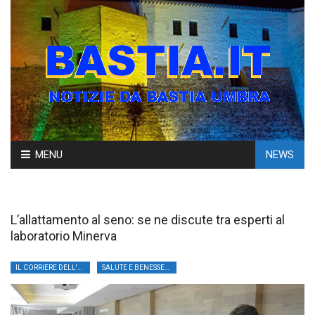
Skip
MENU
NEWS
to
content
L’allattamento al seno: se ne discute tra esperti al
laboratorio Minerva
IL CORRIERE DELL'UMBRIA
SALUTE E BENESSERE