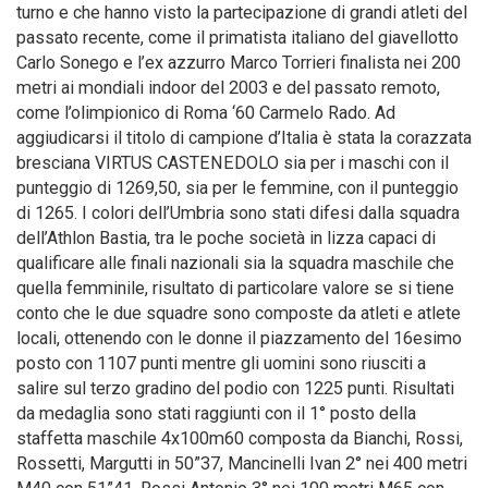
turno e che hanno visto la partecipazione di grandi atleti del
passato recente, come il primatista italiano del giavellotto
Carlo Sonego e l’ex azzurro Marco Torrieri finalista nei 200
metri ai mondiali indoor del 2003 e del passato remoto,
come l’olimpionico di Roma ‘60 Carmelo Rado. Ad
aggiudicarsi il titolo di campione d’Italia è stata la corazzata
bresciana VIRTUS CASTENEDOLO sia per i maschi con il
punteggio di 1269,50, sia per le femmine, con il punteggio
di 1265. I colori dell’Umbria sono stati difesi dalla squadra
dell’Athlon Bastia, tra le poche società in lizza capaci di
qualificare alle finali nazionali sia la squadra maschile che
quella femminile, risultato di particolare valore se si tiene
conto che le due squadre sono composte da atleti e atlete
locali, ottenendo con le donne il piazzamento del 16esimo
posto con 1107 punti mentre gli uomini sono riusciti a
salire sul terzo gradino del podio con 1225 punti. Risultati
da medaglia sono stati raggiunti con il 1° posto della
staffetta maschile 4x100m60 composta da Bianchi, Rossi,
Rossetti, Margutti in 50”37, Mancinelli Ivan 2° nei 400 metri