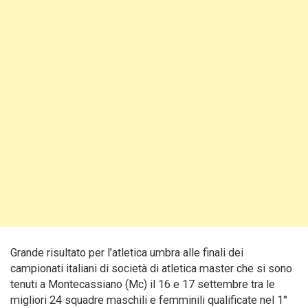
Grande risultato per l’atletica umbra alle finali dei
campionati italiani di società di atletica master che si sono
tenuti a Montecassiano (Mc) il 16 e 17 settembre tra le
migliori 24 squadre maschili e femminili qualificate nel 1°