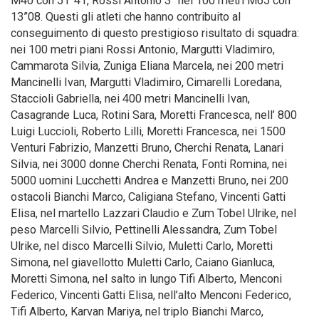
M40 con 51”41, Rossi Antonio 3° nei 100 metri M65 con
13”08. Questi gli atleti che hanno contribuito al
conseguimento di questo prestigioso risultato di squadra:
nei 100 metri piani Rossi Antonio, Margutti Vladimiro,
Cammarota Silvia, Zuniga Eliana Marcela, nei 200 metri
Mancinelli Ivan, Margutti Vladimiro, Cimarelli Loredana,
Staccioli Gabriella, nei 400 metri Mancinelli Ivan,
Casagrande Luca, Rotini Sara, Moretti Francesca, nell’ 800
Luigi Luccioli, Roberto Lilli, Moretti Francesca, nei 1500
Venturi Fabrizio, Manzetti Bruno, Cherchi Renata, Lanari
Silvia, nei 3000 donne Cherchi Renata, Fonti Romina, nei
5000 uomini Lucchetti Andrea e Manzetti Bruno, nei 200
ostacoli Bianchi Marco, Caligiana Stefano, Vincenti Gatti
Elisa, nel martello Lazzari Claudio e Zum Tobel Ulrike, nel
peso Marcelli Silvio, Pettinelli Alessandra, Zum Tobel
Ulrike, nel disco Marcelli Silvio, Muletti Carlo, Moretti
Simona, nel giavellotto Muletti Carlo, Caiano Gianluca,
Moretti Simona, nel salto in lungo Tifi Alberto, Menconi
Federico, Vincenti Gatti Elisa, nell’alto Menconi Federico,
Tifi Alberto, Karvan Mariya, nel triplo Bianchi Marco,