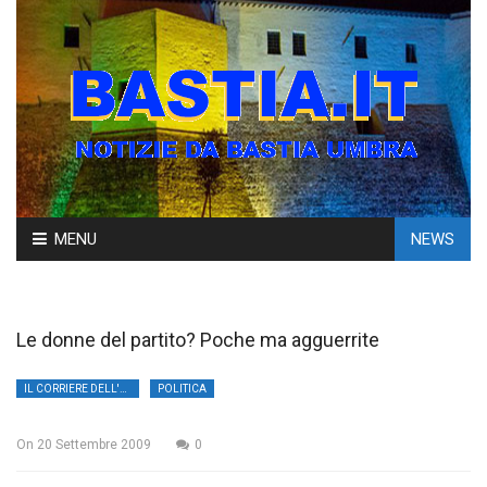
Skip
MENU
NEWS
to
content
Le donne del partito? Poche ma agguerrite
IL CORRIERE DELL'UMBRIA
POLITICA
On
20 Settembre 2009
0