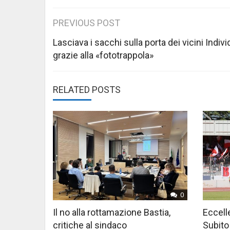
Post
PREVIOUS POST
navigation
Lasciava i sacchi sulla porta dei vicini Indiv
grazie alla «fototrappola»
RELATED POSTS
0
Il no alla rottamazione Bastia,
Eccelle
critiche al sindaco
Subito