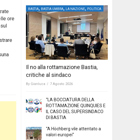
,
,
,
BASTIA
BASTIA UMBRA
LA NAZIONE
POLITICA
trate
lle ore
 sul
strare
ssuna
Il no alla rottamazione Bastia,
critiche al sindaco
By
Gianluca
/
7 Agosto 2026
“LA BOCCIATURA DELLA
ROTTAMAZIONE QUINQUIES E
IL CASO DEL SUPERSINDACO
DI BASTIA
“A Höchberg vile attentato a
valori europei”