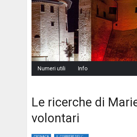
Skip
Numeri utili
Info
to
content
Le ricerche di Mari
volontari
CRONACA
IL CORRIERE DELL'UMBRIA