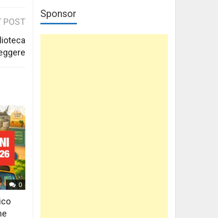
Sponsor
 POST
lioteca
leggere
0
ico
ne