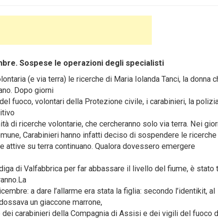
re. Sospese le operazioni degli specialisti
aria (e via terra) le ricerche di Maria Iolanda Tanci, la donna c
ano. Dopo giorni
el fuoco, volontari della Protezione civile, i carabinieri, la polizi
itivo
ità di ricerche volontarie, che cercheranno solo via terra. Nei gior
omune, Carabinieri hanno infatti deciso di sospendere le ricerche
he attive su terra continuano. Qualora dovessero emergere
diga di Valfabbrica per far abbassare il livello del fiume, è stato 
ranno.La
embre: a dare l’allarme era stata la figlia: secondo l’identikit, al
dossava un giaccone marrone,
e dei carabinieri della Compagnia di Assisi e dei vigili del fuoco d