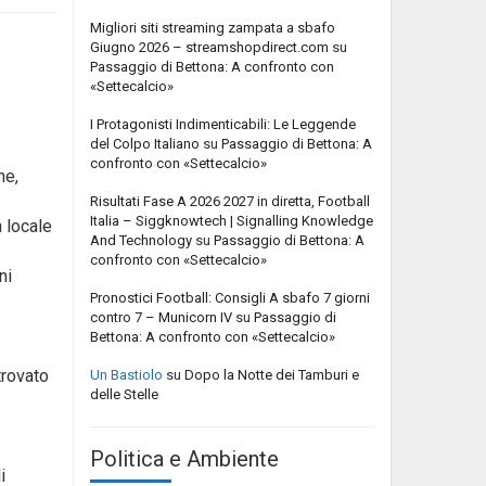
Migliori siti streaming zampata a sbafo
Giugno 2026 – streamshopdirect.com
su
Passaggio di Bettona: A confronto con
«Settecalcio»
I Protagonisti Indimenticabili: Le Leggende
del Colpo Italiano
su
Passaggio di Bettona: A
confronto con «Settecalcio»
he,
Risultati Fase A 2026 2027 in diretta, Football
Italia – Siggknowtech | Signalling Knowledge
a locale
And Technology
su
Passaggio di Bettona: A
confronto con «Settecalcio»
ni
Pronostici Football: Consigli A sbafo 7 giorni
contro 7 – Municorn IV
su
Passaggio di
Bettona: A confronto con «Settecalcio»
trovato
Un Bastiolo
su
Dopo la Notte dei Tamburi e
delle Stelle
Politica e Ambiente
i