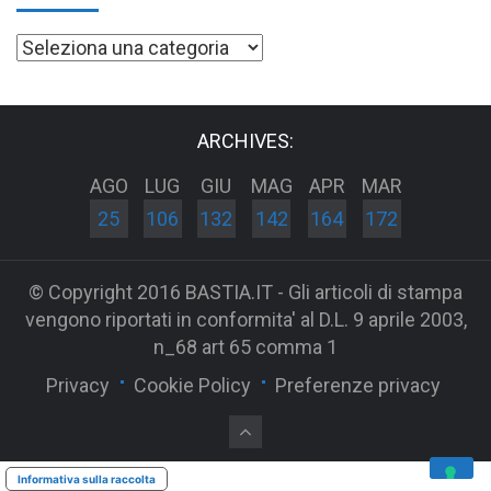
Categorie
ARCHIVES:
AGO
LUG
GIU
MAG
APR
MAR
25
106
132
142
164
172
© Copyright 2016 BASTIA.IT - Gli articoli di stampa
vengono riportati in conformita' al D.L. 9 aprile 2003,
n_68 art 65 comma 1
Privacy
Cookie Policy
Preferenze privacy
Informativa sulla raccolta