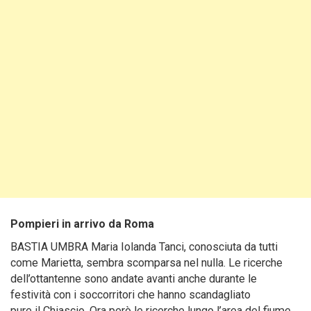
Pompieri in arrivo da Roma
BASTIA UMBRA Maria Iolanda Tanci, conosciuta da tutti
come Marietta, sembra scomparsa nel nulla. Le ricerche
dell’ottantenne sono andate avanti anche durante le
festività con i soccorritori che hanno scandagliato
pure il Chiascio. Ora però le ricerche lungo l’area del fiume