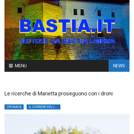
Skip
MENU
NEWS
to
content
Le ricerche di Marietta proseguono con i droni
CRONACA
IL CORRIERE DELL'UMBRIA