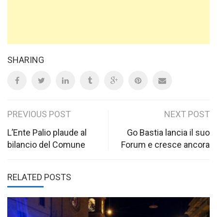
SHARING
Post
PREVIOUS POST
NEXT POST
navigation
L’Ente Palio plaude al
Go Bastia lancia il suo
bilancio del Comune
Forum e cresce ancora
RELATED POSTS