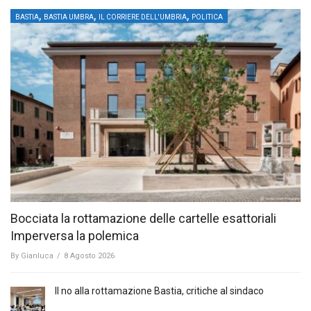
,
,
,
BASTIA
BASTIA UMBRA
IL CORRIERE DELL'UMBRIA
POLITICA
Bocciata la rottamazione delle cartelle esattoriali
Imperversa la polemica
By
Gianluca
/
8 Agosto 2026
Il no alla rottamazione Bastia, critiche al sindaco