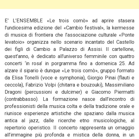
E’ L’ENSEMBLE «Le trois comò» ad aprire stasera
l’undicesima edizione del «Cambio festival», la kermesse
di musica di frontiera che l’associazione culturale «Ponte
levatoio» organizza nello scenario incantato del Castello
dei figli di Cambio a Palazzo di Assisi. Il cartellone,
quest’anno, è dedicato all’universo femminile con quattro
concerti ‘in rosa’ in porgramma fino a domenica 25.
Ad
alzare il sipario è dunque «Le trois comò», gruppo formato
da Elisa Tonelli (voce e symphonia), Giorgio Pinai (flauti e
ceccola), Fabrizio Volpi (chitarra e bouzouki), Massimiliano
Dragoni (percussioni e dulcimer) e Giacomo Piermatti
(contrabbasso). La formazione nasce dall’incontro di
professionisti della musica colta e della tradizione orale e
riunisce esperienze artistiche che spaziano dalla musica
antica al jazz, dalle ricerche etno musicologiche, al
repertorio operistico. Il concerto rappresenta un omaggio
all’immagine più profonda e mistica della donna, in un