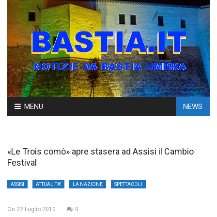
Skip
MENU
NEWS
to
content
«Le Trois comò» apre stasera ad Assisi il Cambio
Festival
ASSISI
ATTUALITA'
LA NAZIONE
SPETTACOLI
On
22 Luglio 2010
0