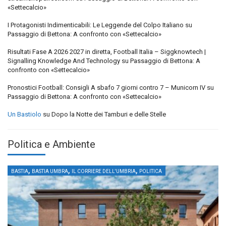
«Settecalcio»
I Protagonisti Indimenticabili: Le Leggende del Colpo Italiano
su
Passaggio di Bettona: A confronto con «Settecalcio»
Risultati Fase A 2026 2027 in diretta, Football Italia – Siggknowtech |
Signalling Knowledge And Technology
su
Passaggio di Bettona: A
confronto con «Settecalcio»
Pronostici Football: Consigli A sbafo 7 giorni contro 7 – Municorn IV
su
Passaggio di Bettona: A confronto con «Settecalcio»
Un Bastiolo
su
Dopo la Notte dei Tamburi e delle Stelle
Politica e Ambiente
,
,
,
BASTIA
BASTIA UMBRA
IL CORRIERE DELL'UMBRIA
POLITICA