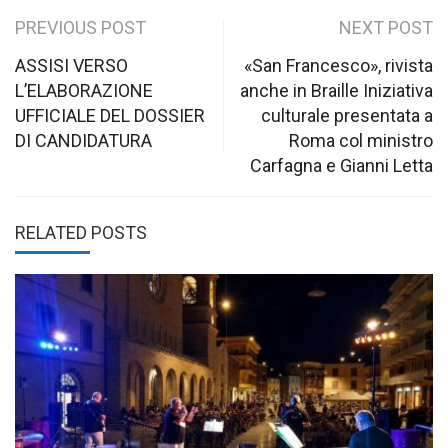
Post
PREVIOUS POST
NEXT POST
navigation
ASSISI VERSO
«San Francesco», rivista
L’ELABORAZIONE
anche in Braille Iniziativa
UFFICIALE DEL DOSSIER
culturale presentata a
DI CANDIDATURA
Roma col ministro
Carfagna e Gianni Letta
RELATED POSTS