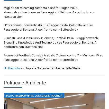
Migliori siti streaming zampata a sbafo Giugno 2026 –
streamshopdirect.com
su
Passaggio di Bettona: A confronto con
«Settecalcio»
I Protagonisti Indimenticabili: Le Leggende del Colpo Italiano
su
Passaggio di Bettona: A confronto con «Settecalcio»
Risultati Fase A 2026 2027 in diretta, Football Italia – Siggknowtech |
Signalling Knowledge And Technology
su
Passaggio di Bettona: A
confronto con «Settecalcio»
Pronostici Football: Consigli A sbafo 7 giorni contro 7 – Municorn IV
su
Passaggio di Bettona: A confronto con «Settecalcio»
Un Bastiolo
su
Dopo la Notte dei Tamburi e delle Stelle
Politica e Ambiente
,
,
,
BASTIA
BASTIA UMBRA
LA NAZIONE
POLITICA