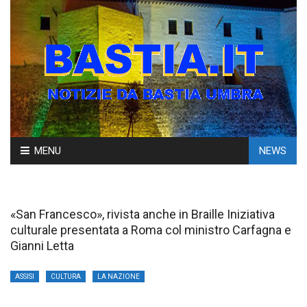
Skip
MENU
NEWS
to
content
«San Francesco», rivista anche in Braille Iniziativa
culturale presentata a Roma col ministro Carfagna e
Gianni Letta
ASSISI
CULTURA
LA NAZIONE