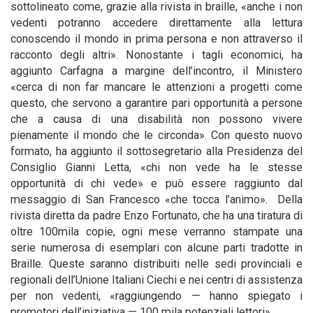
sottolineato come, grazie alla rivista in braille, «anche i non
vedenti potranno accedere direttamente alla lettura
conoscendo il mondo in prima persona e non attraverso il
racconto degli altri». Nonostante i tagli economici, ha
aggiunto Carfagna a margine dell’incontro, il Ministero
«cerca di non far mancare le attenzioni a progetti come
questo, che servono a garantire pari opportunità a persone
che a causa di una disabilità non possono vivere
pienamente il mondo che le circonda». Con questo nuovo
formato, ha aggiunto il sottosegretario alla Presidenza del
Consiglio Gianni Letta, «chi non vede ha le stesse
opportunità di chi vede» e può essere raggiunto dal
messaggio di San Francesco «che tocca l’animo». Della
rivista diretta da padre Enzo Fortunato, che ha una tiratura di
oltre 100mila copie, ogni mese verranno stampate una
serie numerosa di esemplari con alcune parti tradotte in
Braille. Queste saranno distribuiti nelle sedi provinciali e
regionali dell’Unione Italiani Ciechi e nei centri di assistenza
per non vedenti, «raggiungendo — hanno spiegato i
promotori dell’iniziativa — 100 mila potenziali lettori».