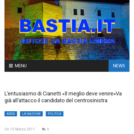
Skip
MENU
NEWS
to
content
L’entusiasmo di Cianetti «Il meglio deve venire»Va
già all’attacco il candidato del centrosinistra
ASSISI
LA NAZIONE
POLITICA
On
15 Marzo 2011
0