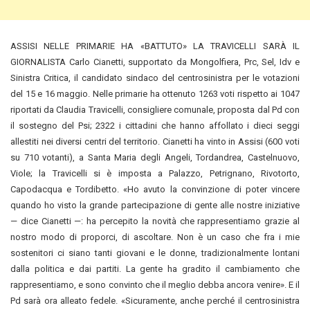
ASSISI NELLE PRIMARIE HA «BATTUTO» LA TRAVICELLI SARÀ IL
GIORNALISTA Carlo Cianetti, supportato da Mongolfiera, Prc, Sel, Idv e
Sinistra Critica, il candidato sindaco del centrosinistra per le votazioni
del 15 e 16 maggio. Nelle primarie ha ottenuto 1263 voti rispetto ai 1047
riportati da Claudia Travicelli, consigliere comunale, proposta dal Pd con
il sostegno del Psi; 2322 i cittadini che hanno affollato i dieci seggi
allestiti nei diversi centri del territorio.
Cianetti ha vinto in Assisi (600 voti
su 710 votanti), a Santa Maria degli Angeli, Tordandrea, Castelnuovo,
Viole; la Travicelli si è imposta a Palazzo, Petrignano, Rivotorto,
Capodacqua e Tordibetto. «Ho avuto la convinzione di poter vincere
quando ho visto la grande partecipazione di gente alle nostre iniziative
— dice Cianetti —: ha percepito la novità che rappresentiamo grazie al
nostro modo di proporci, di ascoltare. Non è un caso che fra i mie
sostenitori ci siano tanti giovani e le donne, tradizionalmente lontani
dalla politica e dai partiti. La gente ha gradito il cambiamento che
rappresentiamo, e sono convinto che il meglio debba ancora venire». E il
Pd sarà ora alleato fedele. «Sicuramente, anche perché il centrosinistra