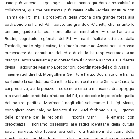
unito può vincere — aggiunge —. Alcuni hanno già dato disponibilità a
collaborare, qualche resistenza può venire dalla vecchia struttura con
l’anima del Pci, ma la prospettiva della vittoria darà grande forza alla
coalizione che ha nel Pd il partito più grande». «Cianetti, che ha vinto le
primarie, guiderà la coalizione alle amministrative — dice Lamberto
Bottini, segretario regionale del Pd —, ma il risultato ottenuto dalla
Travicelli, molto significativo, testimonia come ad Assisi non si possa
prescindere dal contributo del Pd e di chi lo ha rappresentato». «Ora
bisogna lavorare insieme per contendere il Comune a Ricci e alla destra
divisa — aggiunge Mariano Borgognoni, coordinatore del Pd di Assisi —.
Insieme vuol dire Pd, Mongolfiera, Sel, Rc e Partito Socialista che hanno
sostenuto la candidatura Cianetti e Idv; non certamente Sinistra Critica, la
cui presenza, per le posizioni sostenute circa la mancanza di appoggio
alla eventuale candidata sindaco del Pd, renderebbe impossibile quella
del nostro partito». Movimenti negli altri schieramenti. Luigi Marini,
consigliere comunale, ha lasciato il Pd. «Nel febbraio 2010, il giorno
delle primarie per le regionali — ricorda Marini — è emerso con
prepotenza il richiamo ossessivo alle radici identitarie della cultura
social-marxista, che faceva leva sulle forti tradizioni identitarie della
sinistra umbra, additando noi cattolici impegnati in politica provenienti