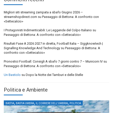
Migliori siti streaming zampata a sbafo Giugno 2026 –
streamshopdirect.com
su
Passaggio di Bettona: A confronto con
«Settecalcio»
I Protagonisti Indimenticabili: Le Leggende del Colpo Italiano
su
Passaggio di Bettona: A confronto con «Settecalcio»
Risultati Fase A 2026 2027 in diretta, Football Italia – Siggknowtech |
Signalling Knowledge And Technology
su
Passaggio di Bettona: A
confronto con «Settecalcio»
Pronostici Football: Consigli A sbafo 7 giorni contro 7 – Municorn IV
su
Passaggio di Bettona: A confronto con «Settecalcio»
Un Bastiolo
su
Dopo la Notte dei Tamburi e delle Stelle
Politica e Ambiente
,
,
,
BASTIA
BASTIA UMBRA
IL CORRIERE DELL'UMBRIA
POLITICA