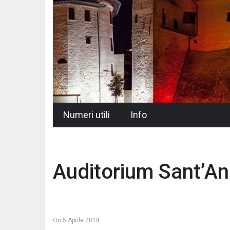
Skip
Numeri utili
Info
to
content
Auditorium Sant’An
On
5 Aprile 2018