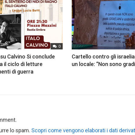
0
su Calvino Si conclude
Cartello contro gli israelia
 il ciclo di letture
un locale: “Non sono gradi
nti di guerra
omment.
durre lo spam.
Scopri come vengono elaborati i dati derivat