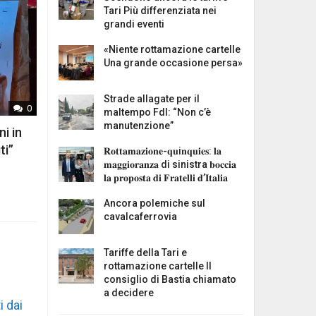
Tari Più differenziata nei
grandi eventi
«Niente rottamazione cartelle
Una grande occasione persa»
Strade allagate per il
0
maltempo FdI: “Non c’è
manutenzione”
ni in
ti”
𝐑𝐨𝐭𝐭𝐚𝐦𝐚𝐳𝐢𝐨𝐧𝐞-𝐪𝐮i𝐧𝐪𝐮𝐢𝐞𝐬: 𝐥𝐚
𝐦𝐚𝐠𝐠𝐢𝐨𝐫𝐚𝐧𝐳𝐚 di sinistra 𝐛𝐨𝐜𝐜𝐢𝐚
𝐥𝐚 𝐩𝐫𝐨𝐩𝐨𝐬𝐭𝐚 𝐝𝐢 𝐅𝐫𝐚𝐭𝐞𝐥𝐥𝐢 𝐝’𝐈𝐭𝐚𝐥𝐢𝐚
Ancora polemiche sul
cavalcaferrovia
Tariffe della Tari e
rottamazione cartelle Il
consiglio di Bastia chiamato
a decidere
i dai