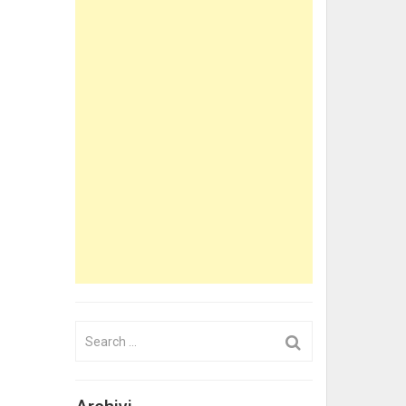
Search
for: