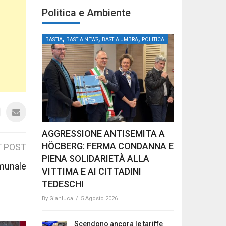
Politica e Ambiente
,
,
,
BASTIA
BASTIA NEWS
BASTIA UMBRA
POLITICA
AGGRESSIONE ANTISEMITA A
HÖCBERG: FERMA CONDANNA E
 POST
PIENA SOLIDARIETÀ ALLA
munale
VITTIMA E AI CITTADINI
TEDESCHI
By
Gianluca
/
5 Agosto 2026
Scendono ancora le tariffe