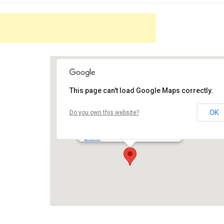
This page can't load Google Maps correctly.
Auditorium Sant'Angelo
OK
Do you own this website?
piazza Umbero 1° - Bastia Umbra
Eventi